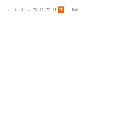
←
1
2
...
75
76
77
78
79
→
Все