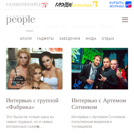
FASHIONPEOPLE
Навиг
ВСЕ ПОСТЫ
CELEBRITIES
АРТ-ДИЗАЙН
БИЗНЕС
БЛОГИ
ГАДЖЕТЫ
ЗАВЕДЕНИЯ
МОДА
ОТДЫХ
Интервью с группой
Интервью с Артемом
«Фабрика»
Сотником
Это была не только одна из
Интервью с Артемом Сотником -
самых трудных, но и самых
популярным виджеем и
интересных съем�...
тусовщиком.