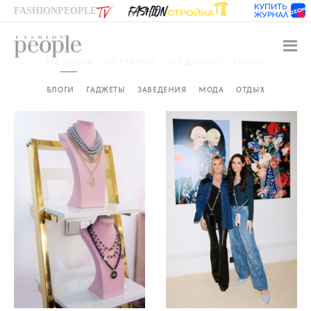
FASHIONPEOPLE
Навиг
ВСЕ ПОСТЫ
CELEBRITIES
АРТ-ДИЗАЙН
БИЗНЕС
БЛОГИ
ГАДЖЕТЫ
ЗАВЕДЕНИЯ
МОДА
ОТДЫХ