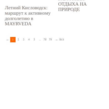
ОТДЫХА НА
Летний Кисловодск:
ПРИРОДЕ
маршрут к активному
долголетию в
MAYRVEDA
←
1
2
3
4
5
...
78
79
→
Все