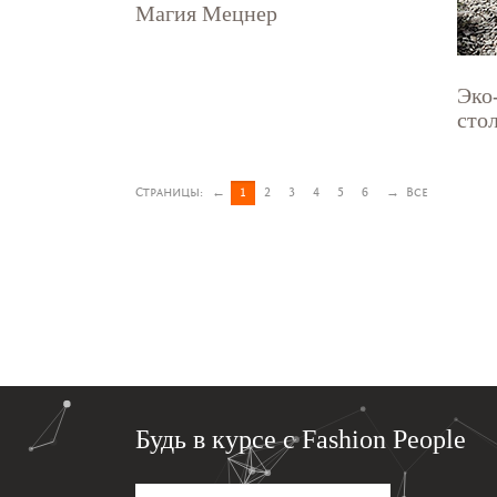
Магия Мецнер
Эко
сто
Страницы:
←
1
2
3
4
5
6
→
Все
Будь в курсе с Fashion People