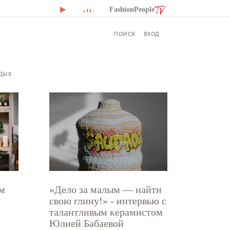
FashionPeople
ВХОД
ПОИСК
ДЫХ
ем
«Дело за малым — найти
свою глину!» - интервью с
талантливым керамистом
Юлией Бабаевой