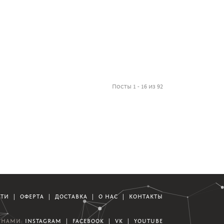
Посты 1 - 16 из 92
СТИ
|
ОФЕРТА
|
ДОСТАВКА
|
О НАС
|
КОНТАКТЫ
А НАМИ:
INSTAGRAM
|
FACEBOOK
|
VK
|
YOUTUBE