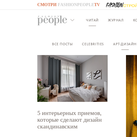
СМОТРИ
FASHIONPEOPLE
TV
GO TO
FASHIONPEOPLE
TV
ЧИТАЙ
ЖУРНАЛ
К
ВСЕ ПОСТЫ
CELEBRITIES
АРТ-ДИЗАЙН
5 интерьерных приемов,
которые сделают дизайн
скандинавским