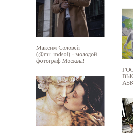
Максим Соловей
(@mr_mdsol) - молодой
фотограф Москвы!
ГО
ВЫС
ASK