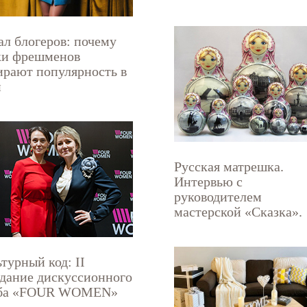
ал блогеров: почему
ки фрешменов
ирают популярность в
и
Русская матрешка.
Интервью с
руководителем
мастерской «Сказка».
турный код: II
едание дискуссионного
ба «FOUR WOMEN»