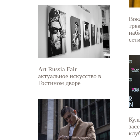
Вок
тре
наб
сет
Art Russia Fair –
актуальное искусство в
Гостином дворе
Куль
зас
клу