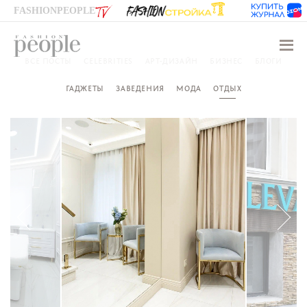
FASHIONPEOPLE
Навиг
ВСЕ ПОСТЫ
CELEBRITIES
АРТ-ДИЗАЙН
БИЗНЕС
БЛОГИ
ГАДЖЕТЫ
ЗАВЕДЕНИЯ
МОДА
ОТДЫХ