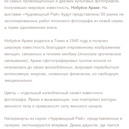
из самых провокационных и дерзких культовых фотографов,
получивших мировую известность,
Нобуёси Араки.
На
выставке «Чудовищный Рай» будут представлены 50 ранее не
экспонированных работ японского фотографа из новой серии,
а также одноименная книга.
Нобуёси Араки родился в Токио в 1940 году и получил
широкую известность благодаря откровенному изображению
женщин, связанных в технике кинбаку (японское эротическое
связывание). Араки сфотографировал тысячи японок от
незнакомок до своих возлюбленных, вскрывая первобытную
интенсивную энергию, скованную физически, но свободную
эмоционально.
Цветы – отдельный излюбленный сюжет известного
фотографа. Яркие и вызывающие, они повторяют контуры
женского тела и превозносят силу женского начала.
Натюрморты из серии «Чудовищный Рай», представленные в
галерее, экспонируются впервые. Дикие джунгли, где таятся