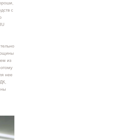
ороши,
дств с
р
RU
ятельно
орщины
ем из
оэтому
ля нее
ДК,
ины