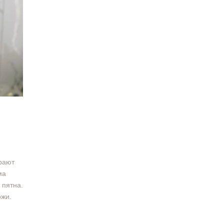
рают
ма
 пятна.
ожи.