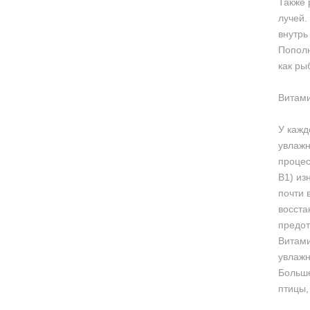
Также 
лучей.
внутрь
Пополн
как ры
Витами
У кажд
увлажн
процес
В1) из
почти 
восста
предот
Витами
увлаж
Больше
птицы,