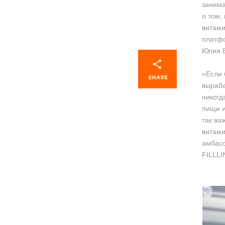
занима
о том,
витами
платфо
Юлия В
«Если 
выраба
никогд
пищи и
так ва
витами
амбасс
FILLLI