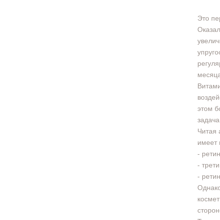
Это пе
Оказал
увелич
упруго
регуля
месяца
Витами
воздей
этом б
задача
Читая 
имеет 
- рети
- трет
- рети
Однако
космет
сторон