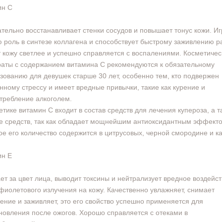
ин С
тельно восстанавливает стенки сосудов и повышает тонус кожи. Иг
 роль в синтезе коллагена и способствует быстрому заживлению р
 кожу светлее и успешно справляется с воспалениями. Косметичес
аты с содержанием витамина С рекомендуются к обязательному
зованию для девушек старше 30 лет, особенно тем, кто подвержен
нному стрессу и имеет вредные привычки, такие как курение и
требление алкоголем.
етике витамин С входит в состав средств для лечения купероза, а т
ge средств, так как обладает мощнейшим антиоксидантным эффект
е его количество содержится в цитрусовых, черной смородине и ка
ин Е
ет за цвет лица, выводит токсины и нейтрализует вредное воздейс
фиолетового излучения на кожу. Качественно увлажняет, снимает
ение и заживляет, это его свойство успешно применяется для
новления после ожогов. Хорошо справляется с отеками в