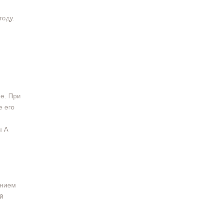
году.
е. При
е его
н А
анием
й