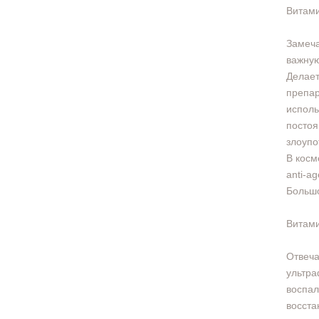
Витам
Замеча
важную
Делает
препар
исполь
постоя
злоупо
В косм
anti-a
Большо
Витам
Отвеча
ультра
воспал
восста