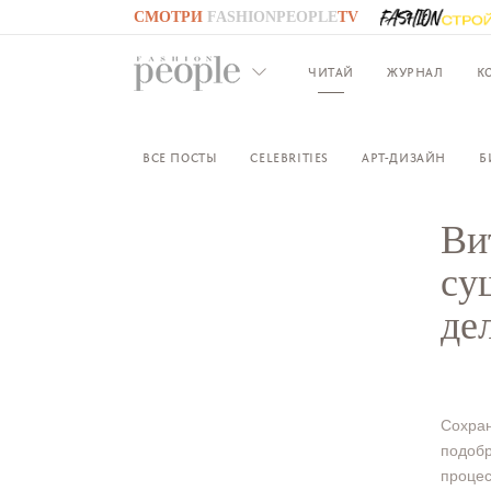
СМОТРИ
FASHIONPEOPLE
TV
GO TO
FASHIONPEOPLE
TV
ЧИТАЙ
ЖУРНАЛ
К
ВСЕ ПОСТЫ
CELEBRITIES
АРТ-ДИЗАЙН
Б
Ви
су
де
Сохран
подобр
процес