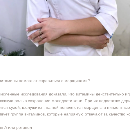
витамины помогают справиться с морщинами?
исленные исследования доказали, что витамины действительно иг
важную роль в сохранении молодости кожи. При их недостатке дер
ится сухой, шелушится, на ней появляются морщины и пигментные
вует группа витаминов, которые напрямую отвечают за качество к
н А или ретинол