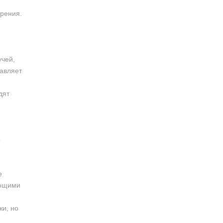
арения.
учей,
давляет
дят
о
е
ающими
жи, но