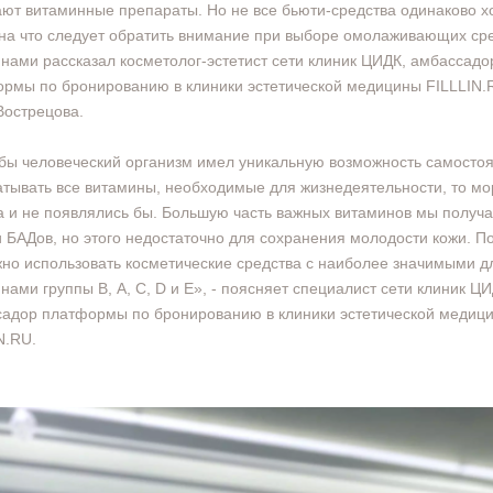
ют витаминные препараты. Но не все бьюти-средства одинаково х
 на что следует обратить внимание при выборе омолаживающих сре
нами рассказал косметолог-эстетист сети клиник ЦИДК, амбассадо
рмы по бронированию в клиники эстетической медицины FILLLIN.
острецова.
бы человеческий организм имел уникальную возможность самосто
тывать все витамины, необходимые для жизнедеятельности, то м
а и не появлялись бы. Большую часть важных витаминов мы получа
 БАДов, но этого недостаточно для сохранения молодости кожи. П
жно использовать косметические средства с наиболее значимыми д
нами группы В, А, С, D и Е», - поясняет специалист сети клиник ЦИ
адор платформы по бронированию в клиники эстетической медиц
N.RU.