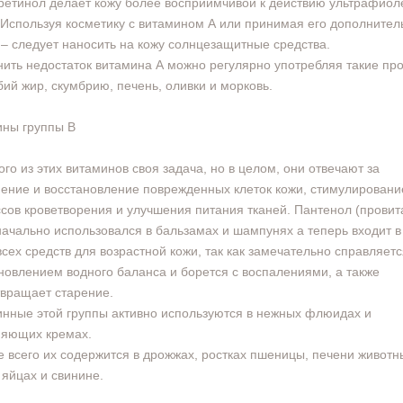
ретинол делает кожу более восприимчивой к действию ультрафиол
 Используя косметику с витамином А или принимая его дополнител
 – следует наносить на кожу солнцезащитные средства.
ить недостаток витамина А можно регулярно употребляя такие про
бий жир, скумбрию, печень, оливки и морковь.
ны группы В
ого из этих витаминов своя задача, но в целом, они отвечают за
ение и восстановление поврежденных клеток кожи, стимулировани
сов кроветворения и улучшения питания тканей. Пантенол (прови
начально использовался в бальзамах и шампунях а теперь входит в
всех средств для возрастной кожи, так как замечательно справляетс
новлением водного баланса и борется с воспалениями, а также
вращает старение.
нные этой группы активно используются в нежных флюидах и
няющих кремах.
 всего их содержится в дрожжах, ростках пшеницы, печени животн
 яйцах и свинине.