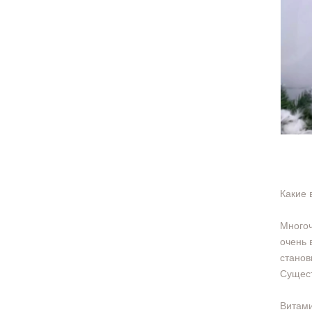
Какие 
Многоч
очень 
станов
Сущест
Витами