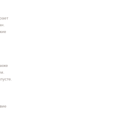
рает
ан.
кие
акже
ом.
пусте.
твие