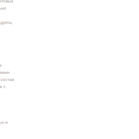
етовых
ьно
дукты,
е
тамин
 состав
я с
ых и