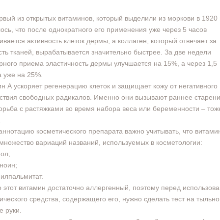
рвый из открытых витаминов, который выделили из моркови в 1920 
ось, что после однократного его применения уже через 5 часов
ивается активность клеток дермы, а коллаген, который отвечает за
сть тканей, вырабатывается значительно быстрее. За две недели
рного приема эластичность дермы улучшается на 15%, а через 1,5
 уже на 25%.
н А ускоряет регенерацию клеток и защищает кожу от негативного
ствия свободных радикалов. Именно они вызывают раннее старени
орьба с растяжками во время набора веса или беременности – тож
.
аннотацию косметического препарата важно учитывать, что витами
множество вариаций названий, используемых в косметологии:
нол;
иноин;
нилпальмитат.
 этот витамин достаточно аллергенный, поэтому перед использов
ического средства, содержащего его, нужно сделать тест на тыльно
е руки.