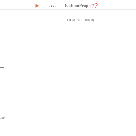
FashionPeople
ВХОД
ПОИСК
–
ьно