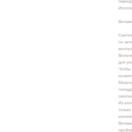
периор
Исполь
Витам
Синтез
он акт
воспал
Включе
для ух
Чтобы 
космет
Мезоте
попада
омола
Из апп
только
коктей
Витами
пробле