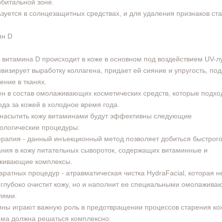
битальной зоне.
зуется в солнцезащитных средствах, и для удаления признаков ст
ин D
 витамина D происходит в коже в основном под воздействием UV-л
ивизирует выработку коллагена, придает ей сияние и упругость, по
ение в тканях.
н в состав омолаживающих косметических средств, которые подхо
ода за кожей в холодное время года.
насытить кожу витаминами будут эффективны следующие
ологические процедуры:
рапия - данный инъекционный метод позволяет добиться быстрог
ния в кожу питательных сывороток, содержащих витаминные и
живающие комплексы.
аратных процедур - атравматическая чистка HydraFacial, которая н
 глубоко очистит кожу, но и наполнит ее специальными омолажив
лями.
ны играют важную роль в предотвращении процессов старения ко
ма должна решаться комплексно: