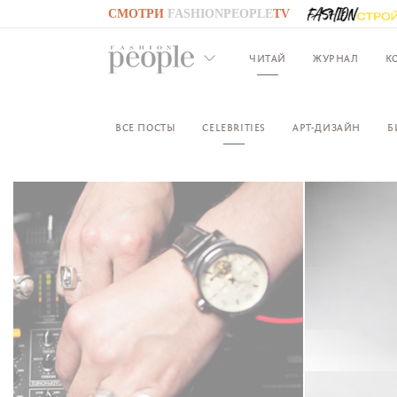
СМОТРИ
FASHIONPEOPLE
TV
GO TO
FASHIONPEOPLE
TV
ЧИТАЙ
ЖУРНАЛ
К
ВСЕ ПОСТЫ
CELEBRITIES
АРТ-ДИЗАЙН
Б