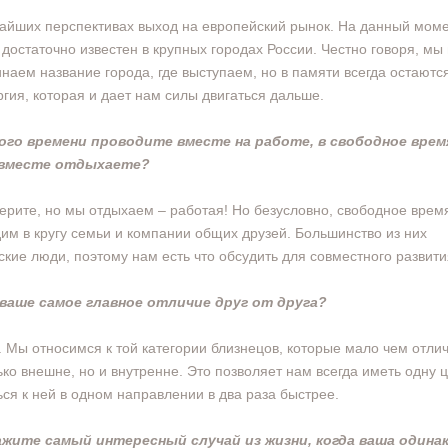
айших перспективах выход на европейский рынок. На данный мом
 достаточно известен в крупных городах России. Честно говоря, мы
наем название города, где выступаем, но в памяти всегда остаютс
ргия, которая и дает нам силы двигаться дальше.
ого времени проводите вместе на работе, в свободное врем
вместе отдыхаете?
ерите, но мы отдыхаем – работая! Но безусловно, свободное врем
им в кругу семьи и компании общих друзей. Большинство из них
ские люди, поэтому нам есть что обсудить для совместного развити
 ваше самое главное отличие друг от друга?
 Мы относимся к той категории близнецов, которые мало чем отли
ько внешне, но и внутренне. Это позволяет нам всегда иметь одну 
ься к ней в одном направлении в два раза быстрее.
ажите самый интересный случай из жизни, когда ваша одина