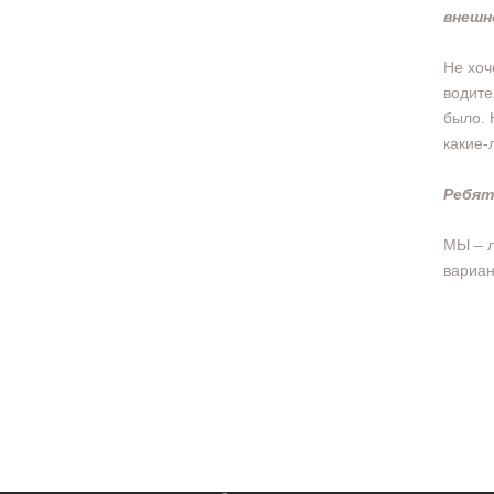
внешн
Не хоч
водите
было. 
какие-
Ребят
МЫ – л
вариан