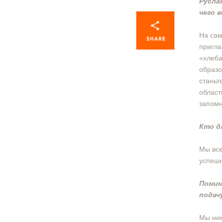
Русла
чего в
На сам
пригла
«хлеба
образо
станьт
област
запомн
Кто д
Мы все
успешн
Помим
подач
Мы ник