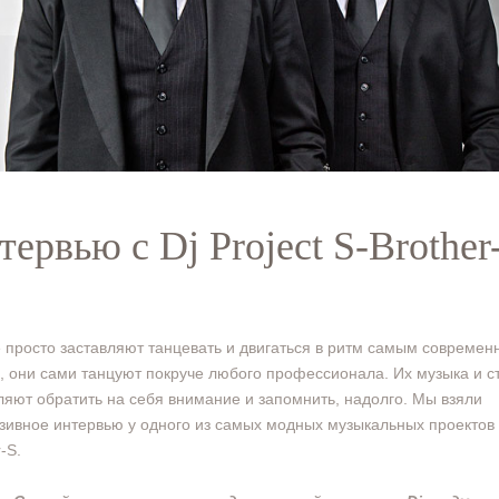
тервью с Dj Project S-Brother
 просто заставляют танцевать и двигаться в ритм самым совреме
, они сами танцуют покруче любого профессионала. Их музыка и с
ляют обратить на себя внимание и запомнить, надолго. Мы взяли
зивное интервью у одного из самых модных музыкальных проектов 
-S.