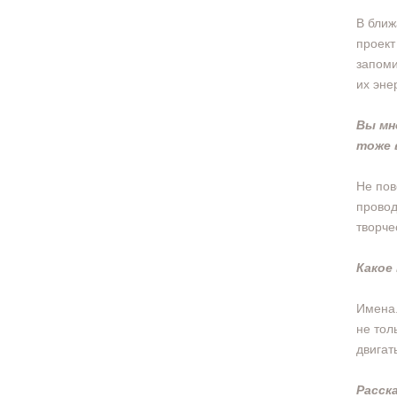
В ближ
проект
запоми
их эне
Вы мн
тоже 
Не пов
провод
творче
Какое
Имена.
не тол
двигат
Расск