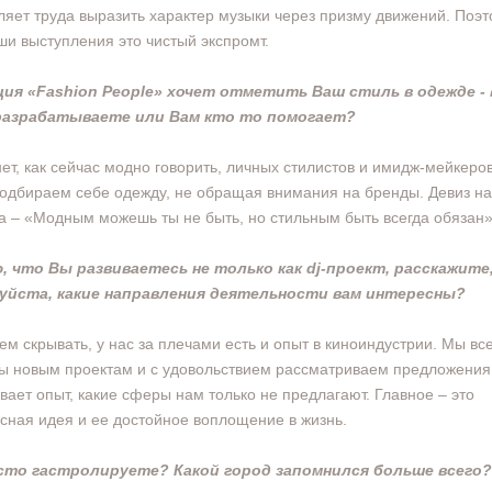
ляет труда выразить характер музыки через призму движений. Поэ
ши выступления это чистый экспромт.
ция «Fashion People» хочет отметить Ваш стиль в одежде - 
разрабатываете или Вам кто то помогает?
нет, как сейчас модно говорить, личных стилистов и имидж-мейкеро
одбираем себе одежду, не обращая внимания на бренды. Девиз н
а – «Модным можешь ты не быть, но стильным быть всегда обязан»
ю, что Вы развиваетесь не только как dj-проект, расскажите
уйста, какие направления деятельности вам интересны?
ем скрывать, у нас за плечами есть и опыт в киноиндустрии. Мы вс
ы новым проектам и с удовольствием рассматриваем предложения.
вает опыт, какие сферы нам только не предлагают. Главное – это
сная идея и ее достойное воплощение в жизнь.
сто гастролируете? Какой город запомнился больше всего?