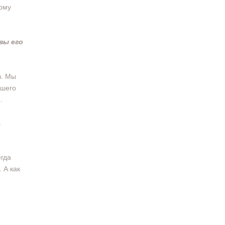
тому
вы его
в. Мы
ашего
.
,
егда
 А как