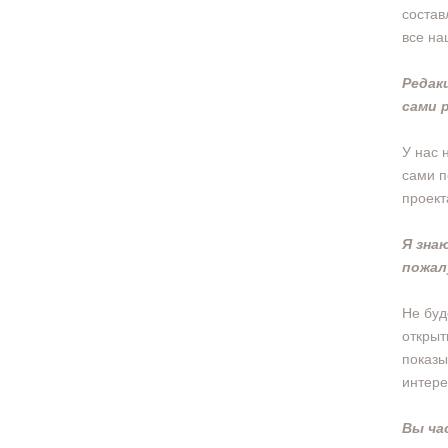
состав
все на
Редак
сами 
У нас 
сами п
проект
Я зна
пожал
Не буд
открыт
показы
интере
Вы ча