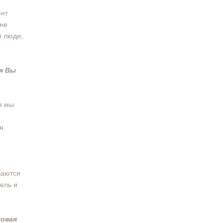
ент
 не
я люди,
я Вы
я мы
я.
чаются
цель и
ковая