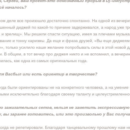
н, Сергей, ваш проект-это однозначный прорыв в Dj–индустр
сё началось?
ом деле все произошло достаточно спонтанно. На одной из вечери
шенный диджей по какой-то причине задерживался, а народ уже т
 и зрелищ». Мы решили спасти ситуацию, имея за плечами музык
вание и тонну харизмы. Да еще и фраза друзей, «Вы еще диджеям
е», только усилило наше желание попробывать силы в этой новой д
и. В общем, в тот вечер про диджея никто и не вспомнил, а вечери
илась, как одна из самых оригинальных года.
ля Васбыл или есть ориентир в творчестве?
гда были ориентированы не на конкретного человека, а на умение 
ыми исключительно благодаря своему таланту и целеустремленно
о зажигательных сетов, нельзя не заметить экспрессивную
у, вы заранее готовитесь, или это произвольно у Вас получ
огда не репетировали. Благодаря танцевальному прошлому нам н