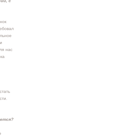
ии, с
нок
ребовал
альное
и
ля нас
нка
стать
сти.
ается?
е