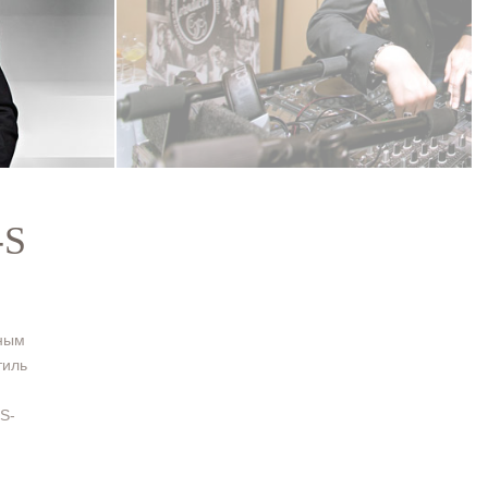
-S
нным
тиль
S-