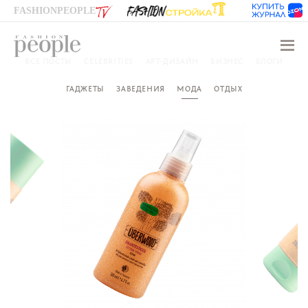
FASHIONPEOPLE
Навиг
ВСЕ ПОСТЫ
CELEBRITIES
АРТ-ДИЗАЙН
БИЗНЕС
БЛОГИ
ГАДЖЕТЫ
ЗАВЕДЕНИЯ
МОДА
ОТДЫХ