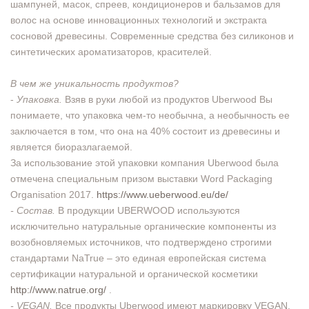
шампуней, масок, спреев, кондиционеров и бальзамов для
волос на основе инновационных технологий и экстракта
сосновой древесины. Современные средства без силиконов и
синтетических ароматизаторов, красителей.
В чем же уникальность продуктов?
-
Упаковка.
Взяв в руки любой из продуктов Uberwood Вы
понимаете, что упаковка чем-то необычна, а необычность ее
заключается в том, что она на 40% состоит из древесины и
является биоразлагаемой.
За использование этой упаковки компания Uberwood была
отмечена специальным призом выставки Word Packaging
Organisation 2017.
https://www.ueberwood.eu/de/
- Состав.
В продукции UBERWOOD используются
исключительно натуральные органические компоненты из
возобновляемых источников, что подтверждено строгими
стандартами NaTrue – это единая европейская система
сертификации натуральной и органической косметики
http://www.natrue.org/
.
- VEGAN.
Все продукты Uberwood имеют маркировку VEGAN,