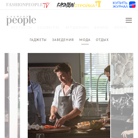
FASHIONPEOPLE
Навиг
ВСЕ ПОСТЫ
CELEBRITIES
АРТ-ДИЗАЙН
БИЗНЕС
БЛОГИ
ГАДЖЕТЫ
ЗАВЕДЕНИЯ
МОДА
ОТДЫХ