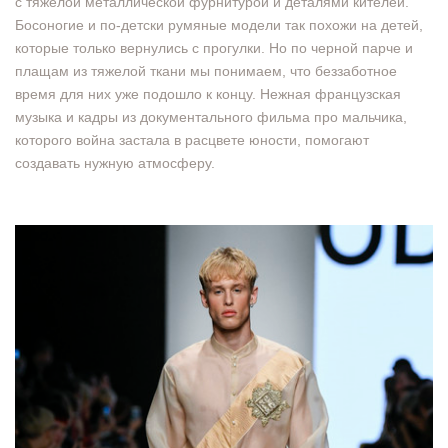
с тяжелой металлической фурнитурой и деталями кителей.
Босоногие и по-детски румяные модели так похожи на детей,
которые только вернулись с прогулки. Но по черной парче и
плащам из тяжелой ткани мы понимаем, что беззаботное
время для них уже подошло к концу. Нежная французская
музыка и кадры из документального фильма про мальчика,
которого война застала в расцвете юности, помогают
создавать нужную атмосферу.