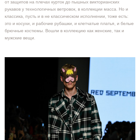
от защипов на плечах курток до пышных викторианских
рукавов у технологичных ветровок, в коллекции масса. Но и
классика, пусть и в не классическом исполнении, тоже есть:
это и косухи, и рабочие рубашки, и клетчатые платья, и белые
брючные костюмы. Вошли в коллекцию как женские, так и
мужские вещи.