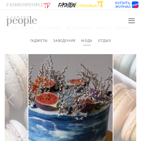
FASHIONPEOPLE
Навиг
ВСЕ ПОСТЫ
CELEBRITIES
АРТ-ДИЗАЙН
БИЗНЕС
БЛОГИ
ГАДЖЕТЫ
ЗАВЕДЕНИЯ
МОДА
ОТДЫХ