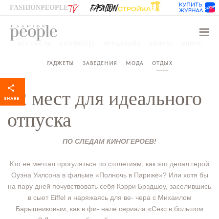
FASHIONPEOPLE
Навиг
ВСЕ ПОСТЫ
CELEBRITIES
АРТ-ДИЗАЙН
БИЗНЕС
БЛОГИ
ГАДЖЕТЫ
ЗАВЕДЕНИЯ
МОДА
ОТДЫХ
12 мест для идеального
отпуска
ПО СЛЕДАМ КИНОГЕРОЕВ!
Кто не мечтал прогуляться по столетиям, как это делал герой
Оуэна Уилсона в фильме «Полночь в Париже»? Или хотя бы
на пару дней почувствовать себя Кэрри Брэдшоу, заселившись
в сьют Eiffel и наряжаясь для ве- чера с Михаилом
Барышниковым, как в фи- нале сериала «Секс в большом