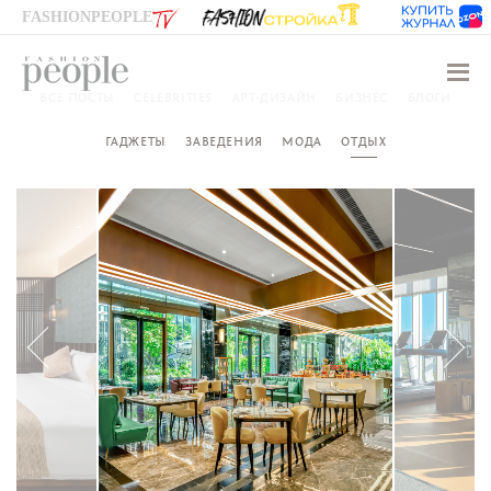
FASHIONPEOPLE
Навиг
ВСЕ ПОСТЫ
CELEBRITIES
АРТ-ДИЗАЙН
БИЗНЕС
БЛОГИ
ГАДЖЕТЫ
ЗАВЕДЕНИЯ
МОДА
ОТДЫХ