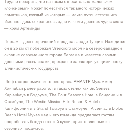
Трудно поверить, что на таком относительно маленьком
клочке земли может поместиться так много исторических
памятников, каждый из которых — мечта путешественника.
Именно здесь сохранилось одно из семи древних чудес света
— храм Артемиды
Пергам – древнегреческий город на западе Турции. Находится
он в 26 км от побережья Эгейского моря на северо-западной
окраине современного города Бергама и известен своими
древними развалинами, прекрасно характеризующими эпоху
эллинистических государств.
Шеф гастрономического ресторана
AMANTE
Мухаммед
Ханчабай ранее работал в таких отелях как Six Senses
Kaplankaya в Бодруме, The Four Seasons Hotel в Лондоне и в
Стамбуле, The Westin Mission Hills Resort & Hotel в
Калифорнии и в Grand Tarabya в Стамбуле. А сейчас в Biblos
Beach Hotel Мухаммед и его команда предлагают гостям
попробовать блюда высокой кухни, приготовленные из
сезонных продуктов.