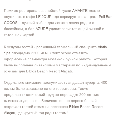
Помимо ресторана европейской кухни
AMANTE
можно
поужинать в кафе
LE JOUR,
где сервируется завтрак,
Poll Bar
COCOS
- лучший выбор для легкого ленча рядом с
бассейном, а бар
AZURE
удивит впечатляющей винной и
котельной картой.
К услугам гостей - роскошный термальный спа-центр
Alatia
Spa
площадью 2200 кв.м. Стоит особо отметить
оформление спа-центра мозаикой ручной работы, которая
была выполнена ливанскими мастерами по индивидуальным
эскизам для Biblos Beach Resort Alaçatı.
Отдельного внимания заслуживает ландшафт курорта: 400
пальм было высажено на его территории. Также
проделан титанический труд по пересадке 200-летних
оливковых деревьев. Величественное дерево бонсай
встречает гостей отеля на ресепшен
Biblos Beach Resort
Alaçatı
, где круглый год рады гостям!