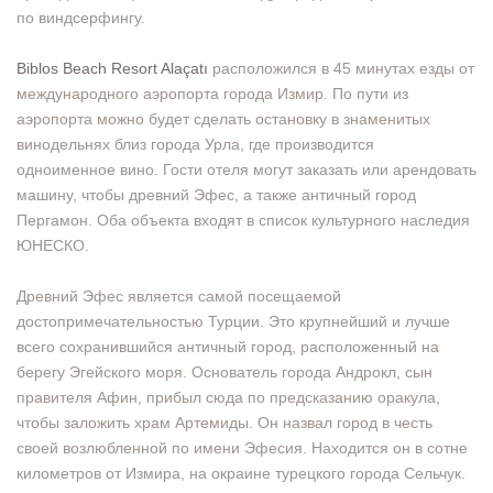
по виндсерфингу.
Biblos Beach Resort Alaçatı
расположился в 45 минутах езды от
международного аэропорта города Измир. По пути из
аэропорта можно будет сделать остановку в знаменитых
винодельнях близ города Урла, где производится
одноименное вино. Гости отеля могут заказать или арендовать
машину, чтобы древний Эфес, а также античный город
Пергамон. Оба объекта входят в список культурного наследия
ЮНЕСКО.
Древний Эфес является самой посещаемой
достопримечательностью Турции. Это крупнейший и лучше
всего сохранившийся античный город, расположенный на
берегу Эгейского моря. Основатель города Андрокл, сын
правителя Афин, прибыл сюда по предсказанию оракула,
чтобы заложить храм Артемиды. Он назвал город в честь
своей возлюбленной по имени Эфесия. Находится он в сотне
километров от Измира, на окраине турецкого города Сельчук.