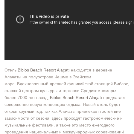
Отель
Biblos Beach Resort Alaçatı
находится в деревне
Алачаты на полуострове Чешме в Эгейском
море. Вдохновленный древней финикийской столицей Библос,
ставшей центром культуры и торговли Средиземноморья
более 7000 лет назад,
Biblos Beach Resort Alaçatı
предлагает
совершенно новую концепцию отдыха. Новый отель будет
открыт круглый год, так как Алачаты привлекает гостей вне
зависимости от сезона: здесь проходят гастрономические и
музыкальные фестивали, а также это место ежегодного
проведения национальных и международных соревнований