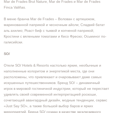
Mar de Frades Brut Nature, Mar de Frades и Mar de Frades
Finca Valiñas.
В меню бранча Mar de Frades – Волован с артишоком,
маринованной паприкой и чесночным айоли; Сладкий батат
аль ахилио; Роаст биф с тыквой и копченой паприкой;
Кростини с вялеными томатами и Кесо Фреско; Осьминог по-
галисийски.
SO/
Отели SO/ Hotels & Resorts настолько яркие, необычные и
наполненные колоритом и энергетикой места, где они
расположены, что привлекают и очаровывают даже самых
искушенных путешественников. Бренд SO/ – динамичный
игрок в мировой гостиничной индустрии, который не перестает
удивлять своей современной интерпретацией роскоши,
сочетающей авангардный дизайн, модные тенденции, сервис
«Just Say SO», а также большой выбор баров и ярких
мероприятий. Бренд SO/ создан в качестве эксклюзивного