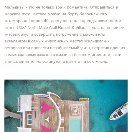
Мальдивы - это не только spa и романтика. Отправиться в
морское путешествие можно на борту белоснежного
катамарана Lagoon 40, доступного для аренды всем гостям
отеля LUX* North Male Atoll Resort & Villas. Поплыть на поиски
китовых акул и совершить погружение с маской или
аквалангом в самых живописных местах Мальдивских
островов или провести незабываемый ужин, встретив один из
самых красивых закатов в жизни за бокалом игристого, - эти
впечатления точно останутся в памяти на всю жизнь.