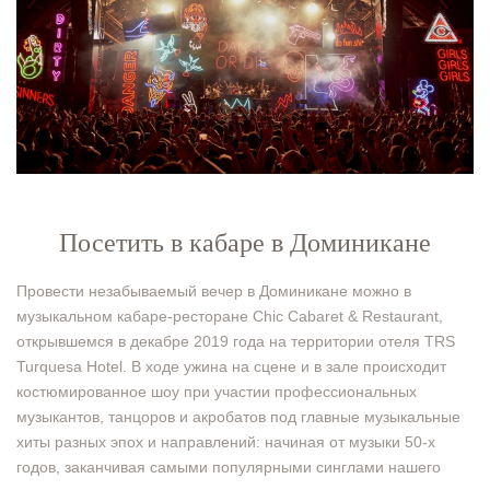
Посетить в кабаре в Доминикане
Провести незабываемый вечер в Доминикане можно в
музыкальном кабаре-ресторане Chic Cabaret & Restaurant,
открывшемся в декабре 2019 года на территории отеля TRS
Turquesa Hotel. В ходе ужина на сцене и в зале происходит
костюмированное шоу при участии профессиональных
музыкантов, танцоров и акробатов под главные музыкальные
хиты разных эпох и направлений: начиная от музыки 50-х
годов, заканчивая самыми популярными синглами нашего