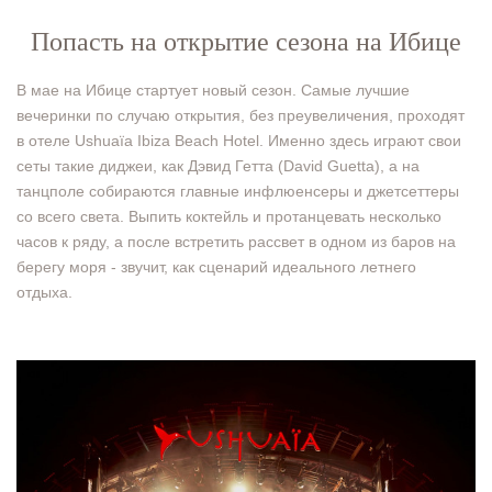
Попасть на открытие сезона на Ибице
В мае на Ибице стартует новый сезон. Самые лучшие
вечеринки по случаю открытия, без преувеличения, проходят
в отеле Ushuaïa Ibiza Beach Hotel. Именно здесь играют свои
сеты такие диджеи, как Дэвид Гетта (David Guetta), а на
танцполе собираются главные инфлюенсеры и джетсеттеры
со всего света. Выпить коктейль и протанцевать несколько
часов к ряду, а после встретить рассвет в одном из баров на
берегу моря - звучит, как сценарий идеального летнего
отдыха.