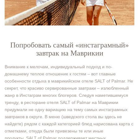
Попробовать самый «инстаграмный»
завтрак на Маврикии
Внимание к мелочам, индивидуальный подход и по-
домашнему теплое отношение к гостям – вот главные
особенности отдыха в маврикийском отеле SALT of Palmar. Не
секрет, что красиво сервированные завтраки – излюбленный
жанр в Инстаграм многих блогеров. Следуя наметившемуся
тренду, в ресторане отеля SALT of Palmar на Маврикии
придумали не одну вариацию на тему самых инстаграмных
завтраков в округе. В меню (шведского стола вы здесь не
найдете) рядом с каждой категорией блюд нарисована карта с
отметками, откуда были привезены те или иные
продукты. SALT of Palmar поддерживает местных