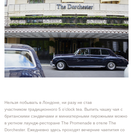
Нельзя побывать в Лондоне, ни разу не став
участником традиционного 5 o’clock tea. Выпить чашку чая с
британскими сэндвичами и миниатюрными пирожными можно
в уютном лаундж-ресторане The Promenade в отеле The
Dorchester. Ежедневно здесь проходят вечерние чаепития со