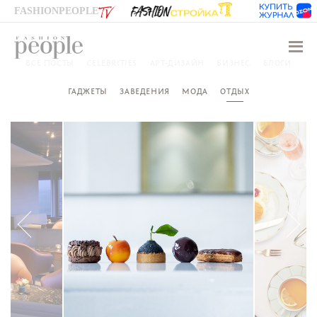
FASHIONPEOPLE
Навиг
ВСЕ ПОСТЫ
CELEBRITIES
АРТ-ДИЗАЙН
БИЗНЕС
БЛОГИ
ГАДЖЕТЫ
ЗАВЕДЕНИЯ
МОДА
ОТДЫХ