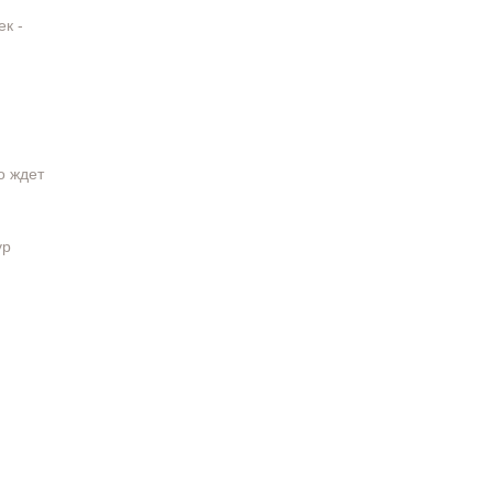
к -
о ждет
ур