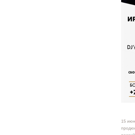
‪15 ию
продюс