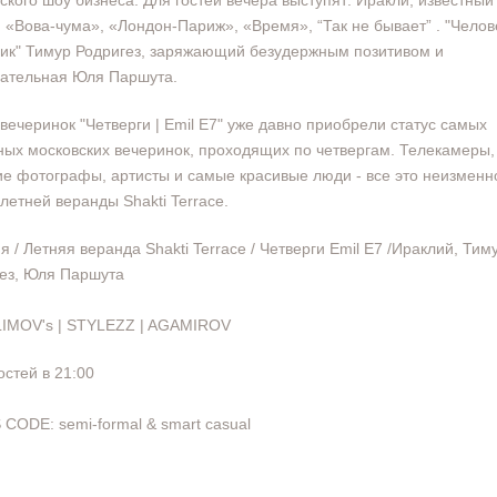
ского шоу бизнеса. Для гостей вечера выступят: Иракли, известный
 «Вова-чума», «Лондон-Париж», «Время», “Так не бывает” . "Челове
ик" Тимур Родригез, заряжающий безудержным позитивом и
ательная Юля Паршута.
вечеринок "Четверги | Emil E7" уже давно приобрели статус самых
ых московских вечеринок, проходящих по четвергам. Телекамеры,
ие фотографы, артисты и самые красивые люди - все это неизменн
 летней веранды Shakti Terrace.
я / Летняя веранда Shakti Terrace / Четверги Emil E7 /Ираклий, Тим
ез, Юля Паршута
LIMOV's | STYLEZZ | AGAMIROV
остей в 21:00
CODE: semi-formal & smart casual