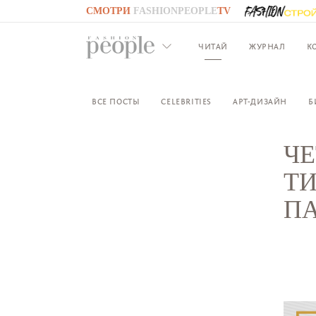
СМОТРИ
FASHIONPEOPLE
TV
GO TO
FASHIONPEOPLE
TV
ЧИТАЙ
ЖУРНАЛ
К
ВСЕ ПОСТЫ
CELEBRITIES
АРТ-ДИЗАЙН
Б
ЧЕ
ТИ
П