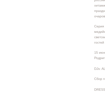
россий
хитами
праздн
очаров
Серия 
медийн
светск
гостей
15 июн
Родриг
DJs: A
Сбор г
DRESS 