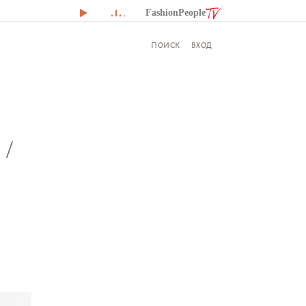
FashionPeople
ВХОД
ПОИСК
/