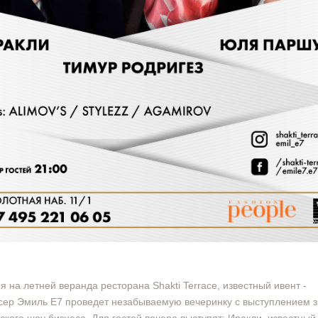
ня на летней веранда ресторана Shakti Terrace, известный ивент -
ер Эмиль Е7 проведет незабываемую вечеринку с выступлением з