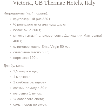
Victoria, GB Thermae Hotels, Italy
Ингредиенты (на 4 порции):
круглозерный рис 320 г;
½ репчатого лука или лука шалот;
белое вино 200 г;
мякоть тыквы (например, сорта Делика или Мантована)
400 г;
оливковое масло Extra Virgin 50 мл;
сливочное масло 50 г;
пармезан 120 г.
Для бульона:
1,5 литра воды;
1 морковь;
1 стебель сельдерея;
свежий помидор 80 г;
петрушка 1 пучок;
½ лаврового листа;
соль, перец по вкусу.