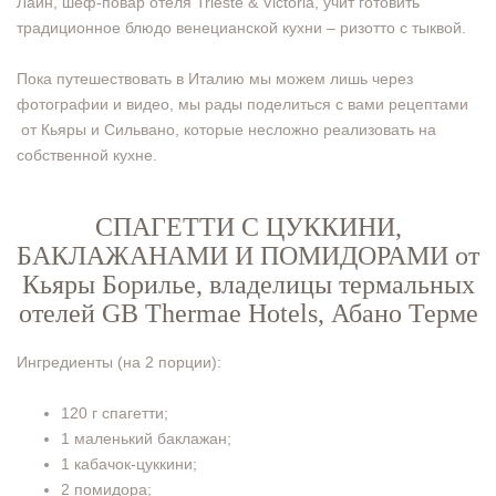
Лаин, шеф-повар отеля Trieste & Victoria, учит готовить
традиционное блюдо венецианской кухни – ризотто с тыквой.
Пока путешествовать в Италию мы можем лишь через
фотографии и видео, мы рады поделиться с вами рецептами
от Кьяры и Сильвано, которые несложно реализовать на
собственной кухне.
СПАГЕТТИ С ЦУККИНИ,
БАКЛАЖАНАМИ И ПОМИДОРАМИ от
Кьяры Борилье, владелицы термальных
отелей GB Thermae Hotels, Абано Терме
Ингредиенты (на 2 порции):
120 г спагетти;
1 маленький баклажан;
1 кабачок-цуккини;
2 помидора;