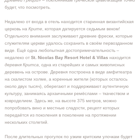
Древней Греции»
– поклонникам греческой цивилизации точно
будет, что посмотреть.
Недалеко от входа в отель находится старинная византийская
церковь на
Крите
, которая датируется седьмым веком!
Отдельного внимания заслуживают древние фрески, которые
служителям церкви удалось сохранить в своём первозданном
виде. Ещё одна любопытная достопримечательность –
недалеко от
St. Nicolas Bay Resort Hotel & Villas
находится
деревня Критса
, одна из старейших и самых живописных
деревень на острове. Деревня построена в виде амфитеатра
на скалистом холме, а коренные жители (которых осталось
около двух тысяч), оберегают и поддерживают аутентичную
культуру, занимаясь архаичными ремёслами – ткачеством и
ковроделием. Здесь же, на высоте 375 метров, можно
попробовать вино и местные сладости, рецепт которых
передаётся из поколения в поколение на протяжении
нескольких столетий.
После длительных прогулок по узким критским улочкам будет