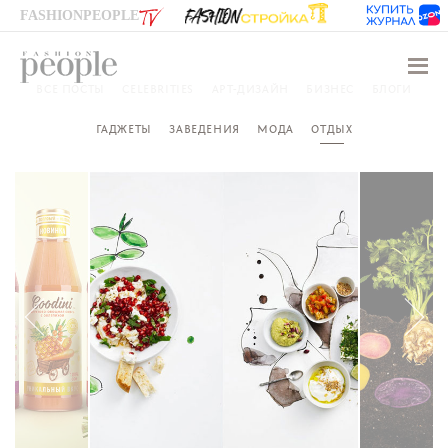
FASHIONPEOPLE
Навиг
ВСЕ ПОСТЫ
CELEBRITIES
АРТ-ДИЗАЙН
БИЗНЕС
БЛОГИ
ГАДЖЕТЫ
ЗАВЕДЕНИЯ
МОДА
ОТДЫХ