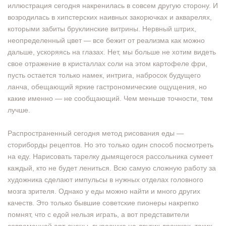
иллюстрация сегодня накренилась в совсем другую сторону. И
возродилась в хипстерских наивных закорючках и акварелях,
которыми забиты бруклинские витрины. Нервный штрих,
неопределенный цвет — все бежит от реализма как можно
дальше, ускоряясь на глазах. Нет, мы больше не хотим видеть
свое отражение в кристаллах соли на этом картофеле фри,
пусть остается только намек, интрига, набросок будущего
ланча, обещающий яркие гастрономические ощущения, но
какие именно — не сообщающий. Чем меньше точности, тем
лучше.
Распространенный сегодня метод рисования еды —
сториборды рецептов. Но это только один способ посмотреть
на еду. Нарисовать тарелку дымящегося рассольника сумеет
каждый, кто не будет лениться. Всю самую сложную работу за
художника сделают импульсы в нужных отделах головного
мозга зрителя. Однако у еды можно найти и много других
качеств. Это только бывшие советские пионеры накрепко
помнят, что с едой нельзя играть, а вот представители