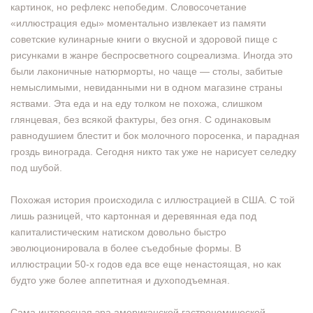
картинок, но рефлекс непобедим. Словосочетание
«иллюстрация еды» моментально извлекает из памяти
советские кулинарные книги о вкусной и здоровой пище с
рисунками в жанре беспросветного соцреализма. Иногда это
были лаконичные натюрморты, но чаще — столы, забитые
немыслимыми, невиданными ни в одном магазине страны
яствами. Эта еда и на еду толком не похожа, слишком
глянцевая, без всякой фактуры, без огня. С одинаковым
равнодушием блестит и бок молочного поросенка, и парадная
гроздь винограда. Сегодня никто так уже не нарисует селедку
под шубой.
Похожая история происходила с иллюстрацией в США. С той
лишь разницей, что картонная и деревянная еда под
капиталистическим натиском довольно быстро
эволюционировала в более съедобные формы. В
иллюстрации 50-х годов еда все еще ненастоящая, но как
будто уже более аппетитная и духоподъемная.
Сама интересная эра американской гастрономической