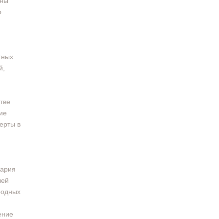
аны
о
тных
й,
тве
ие
ерты в
Мария
лей
родных
ение