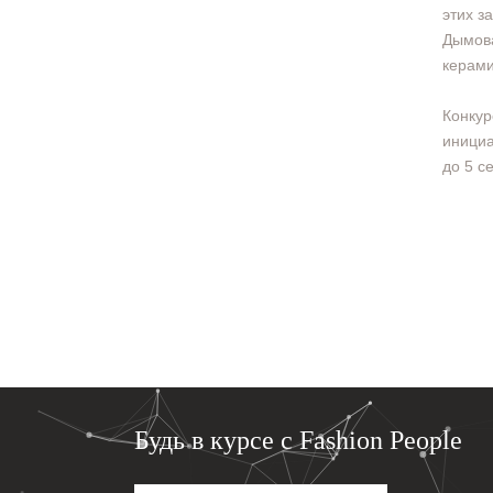
этих з
Дымова
керами
Конкур
инициа
до 5 с
Будь в курсе с Fashion People