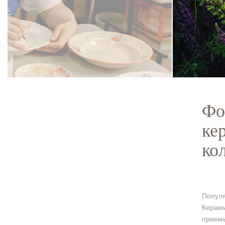
Фо
ке
ко
Популя
Керами
приемы