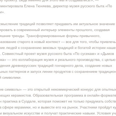
у проекту. Ведь именно для этого мы и создавались!», —
ментировала Елена Тюняева, директор музея русского быта «По
м».
мысление традиций позволяет придавать им актуальное значение
ировать в современный интерьер элементы прошлого, создавая
няшние тренды. Трансформированные формы привычного,
азование старого в новый контекст — все для того, чтобы привлечь
ие людей к сохранению вековых традиций и богатой истории наше
. Совместный проект музея русского быта «По сусекам» и «Дымов
ка» — это коллаборация музея и реального производства, с целью
дения древнерусских традиций гончарного дела, создание новых
ьных паттернов и запуск линии продуктов с сохранением традицио
й символики.
ие символы» — это открытый некоммерческий конкурс для опытных
ющих керамистов. Образовательная программа в онлайн-формате
 практика в Суздале, которая поможет не только придумать собст
в сфере керамики, но и вывести его на рынок. Участники пройдут к
м визуальном искусстве и получат практические навыки. Условия уч