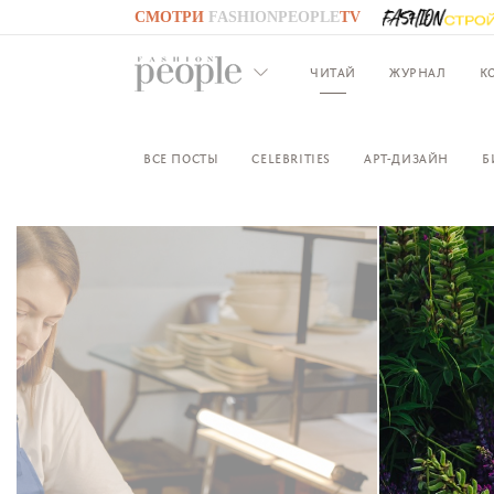
СМОТРИ
FASHIONPEOPLE
TV
GO TO
FASHIONPEOPLE
TV
ЧИТАЙ
ЖУРНАЛ
К
ВСЕ ПОСТЫ
CELEBRITIES
АРТ-ДИЗАЙН
Б