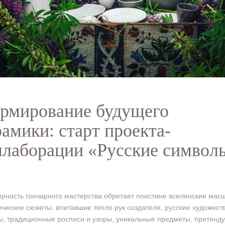
рмирование будущего
рамики: старт проекта-
ллаборации «Русские символ
рность гончарного мастерства обретает поистине вселенские мас
ческие сюжеты, впитавшие тепло рук создателя, русские художес
, традиционные росписи и узоры, уникальные предметы, претен