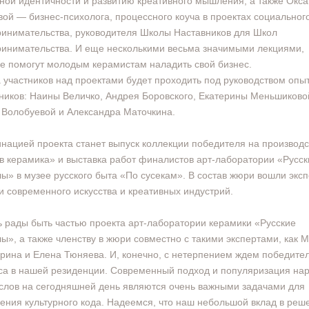
ной идентичности и развитию креативного мышления, а также Окс
ой — бизнес-психолога, процессного коуча в проектах социальног
инимательства, руководителя Школы Наставников для Школ
инимательства. И еще несколькими весьма значимыми лекциями,
е помогут молодым керамистам наладить свой бизнес.
 участников над проектами будет проходить под руководством опы
ников: Наины Величко, Андрея Боровского, Екатерины Меньшиково
Волобуевой и Александра Маточкина.
нацией проекта станет выпуск коллекции победителя на производс
 керамика» и выставка работ финалистов арт-лаборатории «Русск
ы» в музее русского быта «По сусекам». В состав жюри вошли эксп
и современного искусства и креативных индустрий.
 рады быть частью проекта арт-лаборатории керамики «Русские
ы», а также членству в жюри совместно с такими экспертами, как 
рина и Елена Тюняева. И, конечно, с нетерпением ждем победите
са в нашей резиденции. Современный подход и популяризация на
лов на сегодняшней день являются очень важными задачами для
ения культурного кода. Надеемся, что наш небольшой вклад в реш