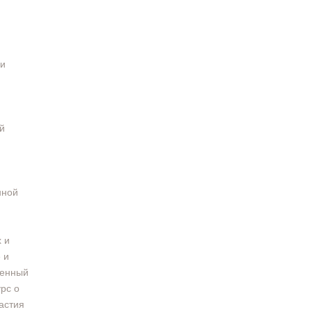
 и
й
нной
 и
 и
венный
урс о
астия