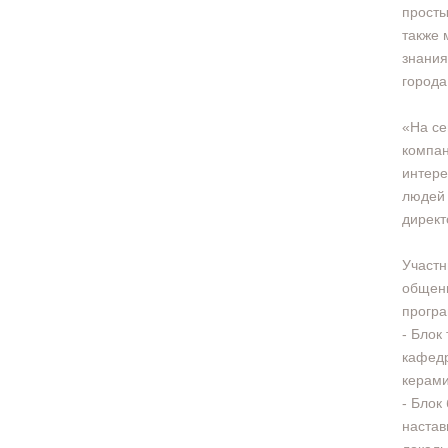
просты
также 
знания
города
«На се
компан
интере
людей 
директ
Участн
общени
прогр
- Блок
кафедр
керами
- Блок
настав