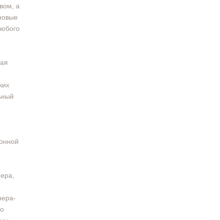
вом, а
новые
любого
кая
ких
ьный
ионной
ера,
нера-
по