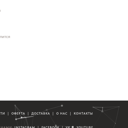
в
длится
СТИ
|
ОФЕРТА
|
ДОСТАВКА
|
О НАС
|
КОНТАКТЫ
А НАМИ:
INSTAGRAM
|
FACEBOOK
|
VK
|
YOUTUBE