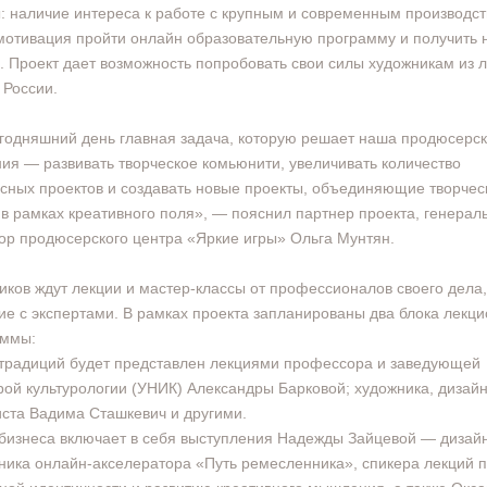
: наличие интереса к работе с крупным и современным производст
мотивация пройти онлайн образовательную программу и получить 
. Проект дает возможность попробовать свои силы художникам из 
 России.
годняшний день главная задача, которую решает наша продюсерс
ия — развивать творческое комьюнити, увеличивать количество
сных проектов и создавать новые проекты, объединяющие творчес
в рамках креативного поля», — пояснил партнер проекта, генерал
ор продюсерского центра «Яркие игры» Ольга Мунтян.
иков ждут лекции и мастер-классы от профессионалов своего дела,
е с экспертами. В рамках проекта запланированы два блока лекц
аммы:
 традиций будет представлен лекциями профессора и заведующей
ой культурологии (УНИК) Александры Барковой; художника, дизайн
ста Вадима Сташкевич и другими.
 бизнеса включает в себя выступления Надежды Зайцевой — дизай
ника онлайн-акселератора «Путь ремесленника», спикера лекций 