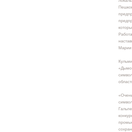
локаль
Пешков
предпр
предпр
которы
Работа
настав
Марии 
Кульми
«Дымов
символ
област
«Очень
символ
Гальпе
конкур
промыс
сохран