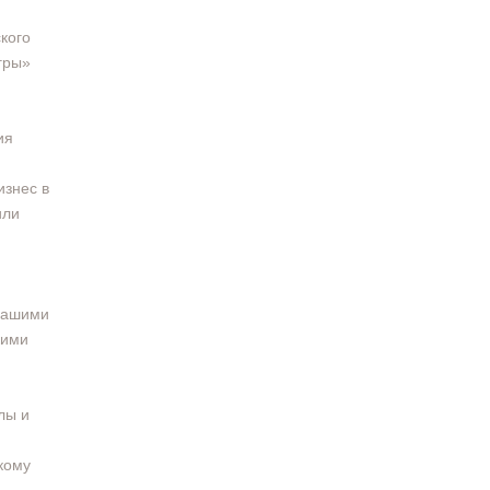
кого
гры»
ия
изнес в
или
 нашими
кими
лы и
Я
кому