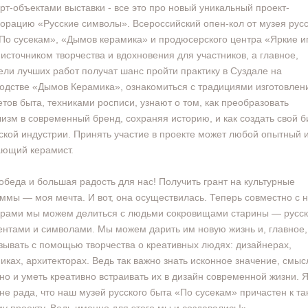
арт-объектами выставки - все это про новый уникальный проект-
орацию «Русские символы». Всероссийский опен-кол от музея русс
По сусекам», «Дымов керамика» и продюсерского центра «Яркие и
 источником творчества и вдохновения для участников, а главное,
ели лучших работ получат шанс пройти практику в Суздале на
одстве «Дымов Керамика», ознакомиться с традициями изготовлен
тов быта, техниками росписи, узнают о том, как преобразовать
изм в современный бренд, сохраняя историю, и как создать свой б
ской индустрии. Принять участие в проекте может любой опытный 
ющий керамист.
обеда и большая радость для нас! Получить грант на культурные
ммы — моя мечта. И вот, она осуществилась. Теперь совместно с
рами мы можем делиться с людьми сокровищами старины — русс
нтами и символами. Мы можем дарить им новую жизнь и, главное,
зывать с помощью творчества о креативных людях: дизайнерах,
иках, архитекторах. Ведь так важно знать исконное значение, смыс
но и уметь креативно встраивать их в дизайн современной жизни. 
не рада, что наш музей русского быта «По сусекам» причастен к та