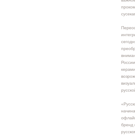
важном
проком
сусека
Переос
интегр
сегод
преобр
вниман
России
керами
возрож
визуал
русско
«Русск
начина
офлайн
бренд 
русско