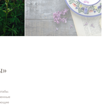
ы»
штабы.
твенные
дующие