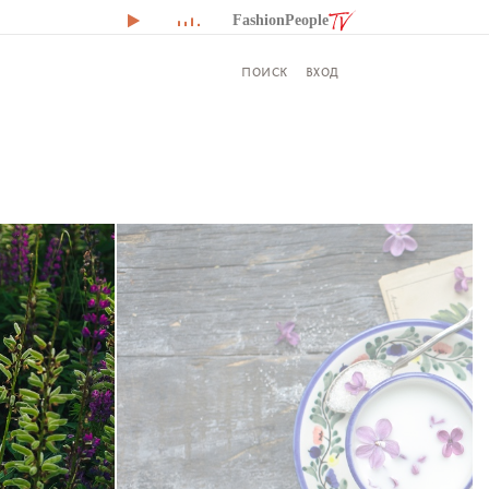
FashionPeople
ВХОД
ПОИСК