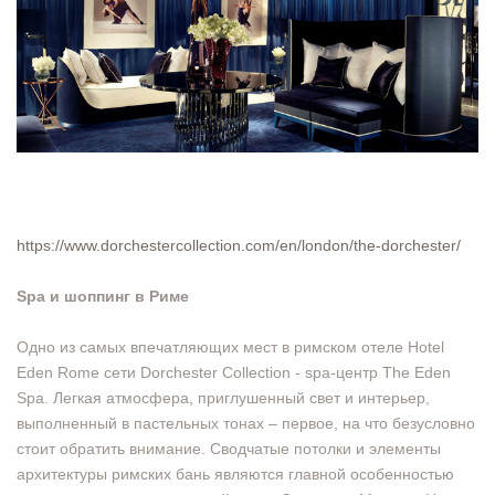
https://www.dorchestercollection.com/en/london/the-dorchester/
Spa и шоппинг в Риме
Одно из самых впечатляющих мест в римском отеле Hotel
Eden Rome сети Dorchester Collection - spa-центр The Eden
Spa. Легкая атмосфера, приглушенный свет и интерьер,
выполненный в пастельных тонах – первое, на что безусловно
стоит обратить внимание. Сводчатые потолки и элементы
архитектуры римских бань являются главной особенностью