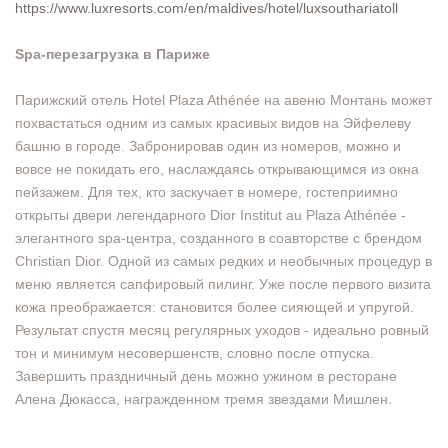
https://www.luxresorts.com/en/maldives/hotel/luxsouthariatoll
Spa-перезагрузка в Париже
Парижский отель Hotel Plaza Athénée на авеню Монтань может
похвастаться одним из самых красивых видов на Эйфелеву
башню в городе. Забронировав один из номеров, можно и
вовсе не покидать его, наслаждаясь открывающимся из окна
пейзажем. Для тех, кто заскучает в номере, гостеприимно
открыты двери легендарного Dior Institut au Plaza Athénée -
элегантного spa-центра, созданного в соавторстве с брендом
Christian Dior. Одной из самых редких и необычных процедур в
меню является сапфировый пилинг. Уже после первого визита
кожа преображается: становится более сияющей и упругой.
Результат спустя месяц регулярных уходов - идеально ровный
тон и минимум несовершенств, словно после отпуска.
Завершить праздничный день можно ужином в ресторане
Алена Дюкасса, награжденном тремя звездами Мишлен.