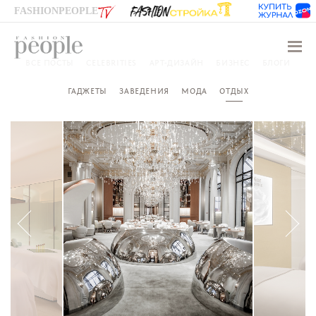
FASHIONPEOPLE
Навиг
ВСЕ ПОСТЫ
CELEBRITIES
АРТ-ДИЗАЙН
БИЗНЕС
БЛОГИ
ГАДЖЕТЫ
ЗАВЕДЕНИЯ
МОДА
ОТДЫХ