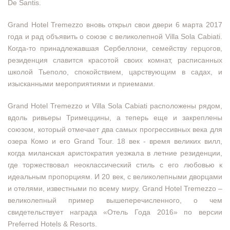
De Santis.
Grand Hotel Tremezzo вновь открыл свои двери 6 марта 2017
года и рад объявить о союзе с великолепной Villa Sola Cabiati.
Когда-то принадлежавшая Сербеллони, семейству герцогов,
резиденция славится красотой своих комнат, расписанных
школой Тьеполо, спокойствием, царствующим в садах, и
изысканными мероприятиями и приемами.
Grand Hotel Tremezzo и Villa Sola Cabiati расположены рядом,
вдоль ривьеры Тримеццины, а теперь еще и закреплены
союзом, который отмечает два самых прогрессивных века для
озера Комо и его Grand Tour. 18 век - время великих вилл,
когда миланская аристократия уезжала в летние резиденции,
где торжествовал неоклассический стиль с его любовью к
идеальным пропорциям. И 20 век, с великолепными дворцами
и отелями, известными по всему миру. Grand Hotel Tremezzo –
великолепный пример вышеперечисленного, о чем
свидетельствует награда «Отель Года 2016» по версии
Preferred Hotels & Resorts.