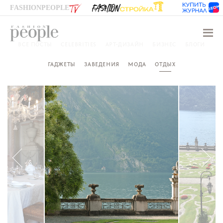
FASHIONPEOPLE
Навиг
ВСЕ ПОСТЫ
CELEBRITIES
АРТ-ДИЗАЙН
БИЗНЕС
БЛОГИ
ГАДЖЕТЫ
ЗАВЕДЕНИЯ
МОДА
ОТДЫХ