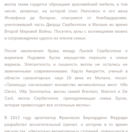
вилла также гордится образцами красивейшей мебели, в том
числе, кроватью, на которой спал Наполеон и его жена
Жозефина де Богарне, спасшиеся от бомбардировки,
уничтожившей часть Дворца Сербеллони в Милане во время
Второй Мировой Войны. Посетить залы с коллекциями можно
в сопровождении одного из членов семьи.
После заключения брака между Луизой Сербеллони и
маркизом Лодовико Буска имущество перешло к семье
маркиза. Элегантность и пышность виллы не остались не
замеченными современниками. Карло Аморетти, ученый в
области гуманитарных наук 18 века из Милана, писал:
«Тремеццо насчитывает множество великолепных вилл: Villa
Clerici, Villa Sommariva, виллы семей Brentani, Mainoni и De
Carli, вилла Сербеллони, принадлежащая семье Буска,
которая превосходит все остальные виллы».
В 1813 году архитектор Франческо Бернардини Феррари
разработал восхитительный причал, о котором в то время
писали так: «Несколько великолепных ступеней, прячущихся в