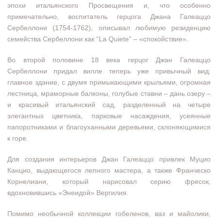
эпохи итальянского Просвещения и, что особенно
примечательно, воспитатель герцога Джана Галеаццо
Сербеллони (1754-1762), описывал любимую резиденцию
семейства Сербеллони как “La Quiete” – «спокойствие».
Во второй половине 18 века герцог Джан Галеаццо
Сербеллони придал вилле теперь уже привычный вид:
главное здание, с двумя примыкающими крыльями, огромная
лестница, мраморные балконы, голубые ставни – дань озеру –
и красивый итальянский сад, разделенный на четыре
элегантных цветника, парковые насаждения, усеянные
папоротниками и благоуханными деревьями, склоняющимися
к горе.
Для создания интерьеров Джан Галеаццо привлек Муцио
Канцио, выдающегося лепного мастера, а также Франческо
Корнелиани, который нарисовал серию фресок,
вдохновившись «Энеидой» Вергилия.
Помимо необычной коллекции гобеленов, ваз и майолики,