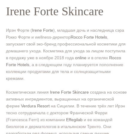
Irene Forte Skincare
Ирэн Форте (
Irene Forte
), младшая дочь и наследница сэра
Рокко Форте и wellness-директор
Rocco Forte Hotels
,
запускает свой эко-бренд профессиональной косметики для
домашнего ухода. Косметика для ухода за лицом поступила
в продажу уже в ноябре 2018 года
online
и в отелях
Rocco
Forte Hotels
, а в следующем году планируется пополнение
коллекции продуктами для тела и солнцезащитными
кремами.
Косметическая линия
Irene Forte Skincare
создана на основе
активных ингредиентов, выращенных на органической
ферме
Verdura Resort
на Сицилии. В течение трёх лет Ирэн
тесно сотрудничала с доктором Франческой Ферри
(Francesca Ferri) из компании
Effegilab
и ее командой
биологов и дерматологов в итальянском Тренто. Они
разработали ряд формул, используя самые лучшие