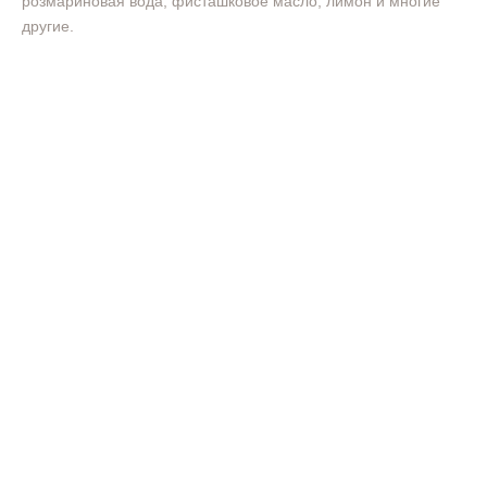
розмариновая вода, фисташковое масло, лимон и многие
другие.