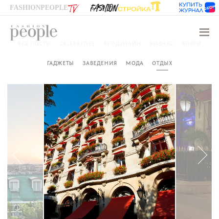
FASHIONPEOPLE
Навиг
ВСЕ ПОСТЫ
CELEBRITIES
АРТ-ДИЗАЙН
БИЗНЕС
БЛОГИ
ГАДЖЕТЫ
ЗАВЕДЕНИЯ
МОДА
ОТДЫХ