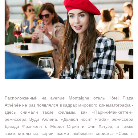
Расположенный на avenue Montaigne отель Hôtel Plaza
Athénée не раз появлялся в кадрах мирового кинематографа -
здесь снимали такие фильмы, как «Париж-Манхеттен»
режиссера Вуди Аллена, «Дьявол носит Prada» режиссёра
Дэвида Фрэнкеля с Мерил Стрип и Энн Хэтуэй, а также
заключительные серии всеми любимого сериала «Секс в