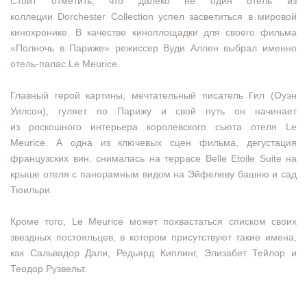
Стоит отметить, что далеко не один отель из
коллеции Dorchester Collection успел засветиться в мировой
кинохронике. В качестве киноплощадки для своего фильма
«Полночь в Париже» режиссер Вуди Аллен выбрал именно
отель-палас Le Meurice.
Главный герой картины, мечтательный писатель Гил (Оуэн
Уилсон), гуляет по Парижу и свой путь он начинает
из роскошного интерьера королевского сьюта отеля Le
Meurice. А одна из ключевых сцен фильма, дегустация
французских вин, снималась на террасе Belle Etoile Suite на
крыше отеля с панорамным видом на Эйфелеву башню и сад
Тюильри.
Кроме того, Le Meurice может похвастаться списком своих
звездных постояльцев, в котором присутствуют такие имена,
как Сальвадор Дали, Редьярд Киплинг, Элизабет Тейлор и
Теодор Рузвельт.