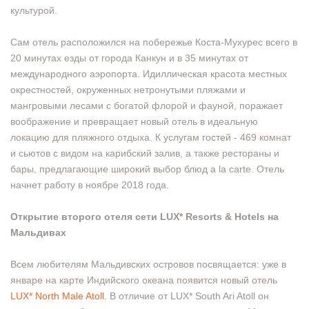
культурой.
Сам отель расположился на побережье Коста-Мухурес всего в
20 минутах езды от города Канкун и в 35 минутах от
международного аэропорта. Идиллическая красота местных
окрестностей, окруженных нетронутыми пляжами и
мангровыми лесами с богатой флорой и фауной, поражает
воображение и превращает новый отель в идеальную
локацию для пляжного отдыха. К услугам гостей - 469 комнат
и сьютов с видом на карибский залив, а также рестораны и
бары, предлагающие широкий выбор блюд a la carte. Отель
начнет работу в ноябре 2018 года.
Открытие второго отеля сети LUX* Resorts & Hotels на
Мальдивах
Всем любителям Мальдивских островов посвящается: уже в
январе на карте Индийского океана появится новый отель
LUX* North Male Atoll.
В отличие от LUX* South Ari Atoll он