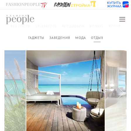
FASHIONPEOPLE
Навиг
ВСЕ ПОСТЫ
CELEBRITIES
АРТ-ДИЗАЙН
БИЗНЕС
БЛОГИ
ГАДЖЕТЫ
ЗАВЕДЕНИЯ
МОДА
ОТДЫХ