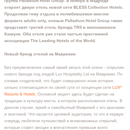
группа Palladium Hotel Group: в ноябре в Мадриде
откроет двери отель новой сети BLESS Collection Hotels.
Продолжая тему отдыха в полюбившемся многим
формате adults only, осенью Palladium Hotel Group также
представят третий отель бренда TRS в мексиканском
Канкуне. Оба отеля уже стали частью престижной
ассоциации The Leading Hotels of the World.
Новый бренд отелей на Маврикии
Без преувеличения самый яркий запуск этой осени - открытие
нового бренда под эгидой Lux Hospitality Ltd на Маврикии. По
словам создателей, это будет совершенно иная история,
сильно отличающаяся по своей сути от концепции сети
LUX*
Resorts & Hotels
. Основной акцент здесь будет сделан на
традиции и культуру места, в котором расположился отель. В
данном случае, яркий и самобытный Маврикий с его красками
и экзотикой. Что касается целевой аудитории, то это в первую
очередь любители путешествий и всевозможных открытий,
которые ставят эмоции и впечатления превыше всего.