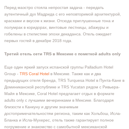
Перед маэстро стояла непростая задача - передать
аутентичный дух Мадрида с его неповторимой архитектурой,
красками и вкусом к жизни. Отсюда приглушенные тона и
полумрак в коридорах, винтовые лестницы, абажуры и
гобелены в стилистике эпохи декаданса. Отель ожидает
первых гостей в декабре 2018 года.
Третий отель сети TRS в Мексике с пометкой adults only
Еще один яркий запуск испанской группы Palladium Hotel
Group -
TRS Coral Hotel
в Мексике. Также как и два
предыдущих отеля бренда, TRS Turquesa Hotel в Пунта-Кане в
Доминиканской республике и TRS Yucatan рядом с Ривьера-
Майя в Мексике, Coral Hotel предлагает отдых в формате
adults only с лучшими вечеринками в Мексике. Благодаря
близости к Канкуну и другим значимым
достопримечательностям региона, таким как Хольбош, Исла-
Бланка и Исла-Мухерес, отель также гарантирует полное
погружение и знакомство с самобытной мексиканской