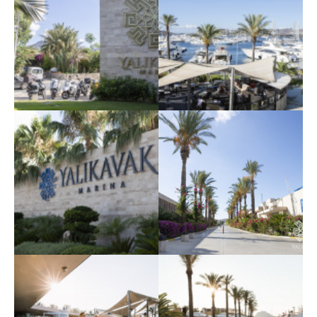
Крупнейшая марина
Крупнейшая марина
Средиземноморья
Средиземноморья
Yalıkavak Marina 5
Yalıkavak Marina 6
Крупнейшая марина
Крупнейшая марина
Средиземноморья
Средиземноморья
Yalıkavak Marina 7
Yalıkavak Marina 8
Крупнейшая марина
Крупнейшая марина