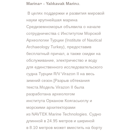
Marina» - Yalıkavak Marin
a.
В целях поддержки и развития мировой
науки крупнейшая марина
Средиземноморья объявила о начале
сотрудничества с Институтом Морской
Археологии Турции (Institute of Nautical
Archaeology Turkey), предоставив
бесплатный причал, а также скидки на
обслуживание, электричество и воду
для единственного исследовательского
судна Турции R/V Virazon II на весь
зимний сезон.[Разрыв обтекания
текста.Модель Virazon II была
разработана археологом
института Орканом Коягасыоглу и
морскими архитекторами
из NAVTEK Marine Technologies. Судно
длинной в 24.95 метров и шириной
в 8.10 метров может вместить на борту