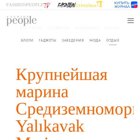
FASHIONPEOPLE
Навиг
ВСЕ ПОСТЫ
CELEBRITIES
АРТ-ДИЗАЙН
БИЗНЕС
БЛОГИ
ГАДЖЕТЫ
ЗАВЕДЕНИЯ
МОДА
ОТДЫХ
Крупнейшая
марина
Средиземноморь
Yalıkavak