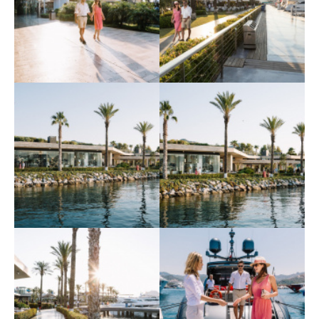
Средиземноморья
Средиземноморья
Yalıkavak Marina 9
Yalıkavak Marina 10
Крупнейшая марина
Крупнейшая марина
Средиземноморья
Средиземноморья
Yalıkavak Marina 11
Yalıkavak Marina 12
Крупнейшая марина
Крупнейшая марина
Средиземноморья
Средиземноморья