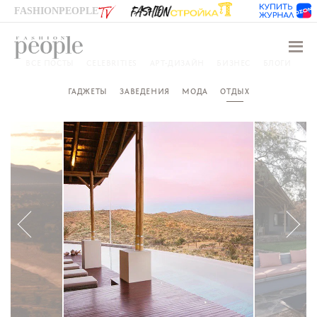
FASHIONPEOPLE
Навиг
ВСЕ ПОСТЫ
CELEBRITIES
АРТ-ДИЗАЙН
БИЗНЕС
БЛОГИ
ГАДЖЕТЫ
ЗАВЕДЕНИЯ
МОДА
ОТДЫХ