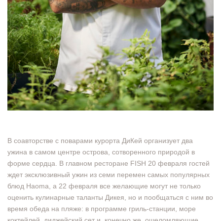
В соавторстве с поварами курорта ДиКей организует два
ужина в самом центре острова, сотворенного природой в
форме сердца. В главном ресторане FISH 20 февраля гостей
ждет эксклюзивный ужин из семи перемен самых популярных
блюд Haoma, а 22 февраля все желающие могут не только
оценить кулинарные таланты Дикея, но и пообщаться с ним во
время обеда на пляже: в программе гриль-станции, море
коктейлей, диджейский сет и, конечно же, ошеломляющие