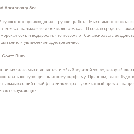
nd Apothecary Sea
 кусок этого произведения – ручная работа. Мыло имеет нескольк
а: кокоса, пальмового и оливкового масла. В состав средства также
 морская соль и водоросли, что позволяет балансировать воздейств
шивание, и увлажнение одновременно.
+ Goetz Rum
ностью этого мыла является стойкий мужской запах, который впол
составить конкуренцию элитному парфюму. При этом, вы не будет
ять вызывающий шлейф на километра – деликатный аромат, напро
ивает окружающих.