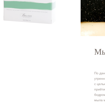
Мы
По дан
утренн
с цель
прийти
бодром
мыла м