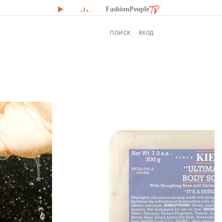
FashionPeople
ВХОД
ПОИСК