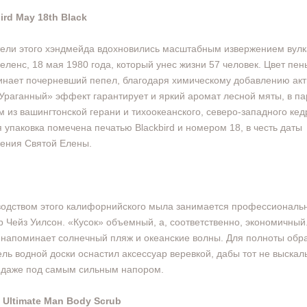
ird May 18th Black
ели этого хэндмейда вдохновились масштабным извержением вул
еленс, 18 мая 1980 года, который унес жизни 57 человек. Цвет пен
нает почерневший пепел, благодаря химическому добавлению акт
«Ураганный» эффект гарантирует и яркий аромат лесной мяты, в па
м из вашингтонской герани и тихоокеанского, северо-западного кед
 упаковка помечена печатью Blackbird и номером 18, в честь даты
ения Святой Елены.
одством этого калифорнийского мыла занимается профессиональ
 Чейз Уилсон. «Кусок» объемный, а, соответственно, экономичный
 напоминает солнечный пляж и океанские волны. Для полноты обра
ль водной доски оснастил аксессуар веревкой, дабы тот не выскал
, даже под самым сильным напором.
s Ultimate Man Body Scrub