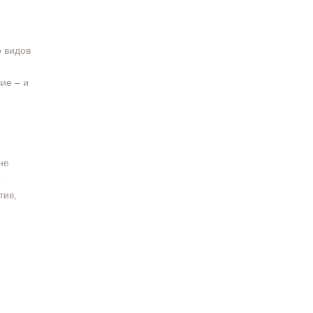
о видов
ие – и
не
е
тив,