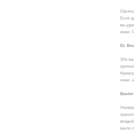
Овсяны
Если д
вы уди
кожи. 
Dr. Br
Это мы
органи
бумагу
коже, 
Baxter
Универ
гранат
воздей
мыло о