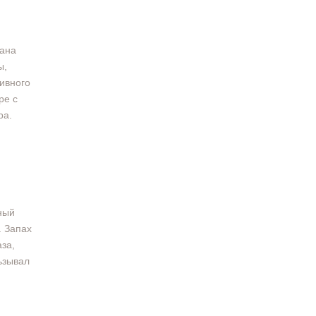
кана
ы,
ивного
ре с
ра.
ный
. Запах
за,
ьзывал