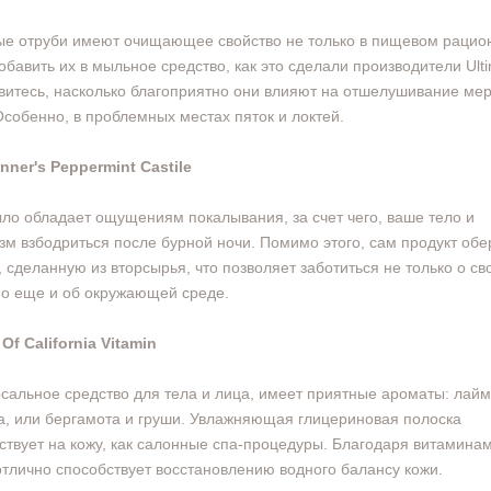
е отруби имеют очищающее свойство не только в пищевом рацио
обавить их в мыльное средство, как это сделали производители Ulti
витесь, насколько благоприятно они влияют на отшелушивание ме
Особенно, в проблемных местах пяток и локтей.
onner's Peppermint Castile
ло обладает ощущениям покалывания, за счет чего, ваше тело и
зм взбодриться после бурной ночи. Помимо этого, сам продукт обе
, сделанную из вторсырья, что позволяет заботиться не только о св
но еще и об окружающей среде.
 Of California Vitamin
сальное средство для тела и лица, имеет приятные ароматы: лайм
а, или бергамота и груши. Увлажняющая глицериновая полоска
ствует на кожу, как салонные спа-процедуры. Благодаря витаминам
тлично способствует восстановлению водного балансу кожи.