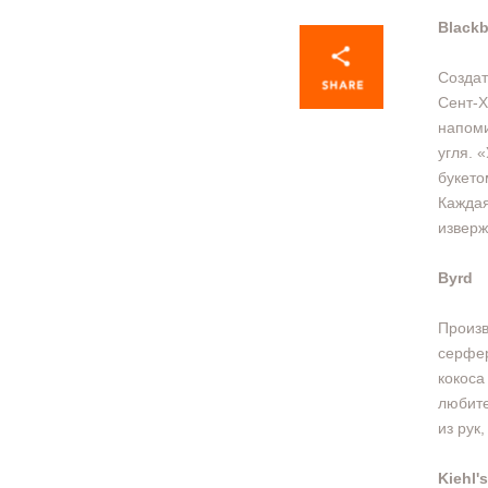
Blackb
Создат
Сент-Х
напоми
угля. 
букето
Каждая
изверж
Byrd
Произв
серфер
кокоса
любите
из рук
Kiehl'