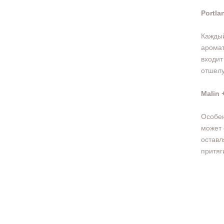
Portla
Каждый
аромат
входит
отшелу
Malin 
Особен
может 
оставл
притяг