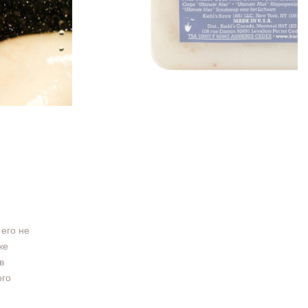
 его не
же
в
ого