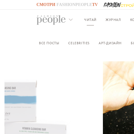
СМОТРИ
FASHIONPEOPLE
TV
GO TO
FASHIONPEOPLE
TV
ЧИТАЙ
ЖУРНАЛ
К
ВСЕ ПОСТЫ
CELEBRITIES
АРТ-ДИЗАЙН
Б