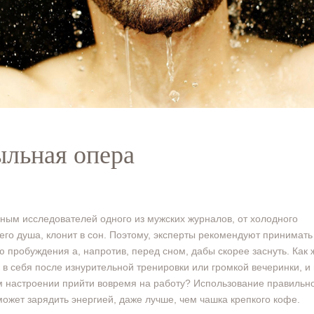
льная опера
ным исследователей одного из мужских журналов, от холодного
его душа, клонит в сон. Поэтому, эксперты рекомендуют принимать
ю пробуждения а, напротив, перед сном, дабы скорее заснуть. Как 
 в себя после изнурительной тренировки или громкой вечеринки, и 
 настроении прийти вовремя на работу? Использование правильн
ожет зарядить энергией, даже лучше, чем чашка крепкого кофе.