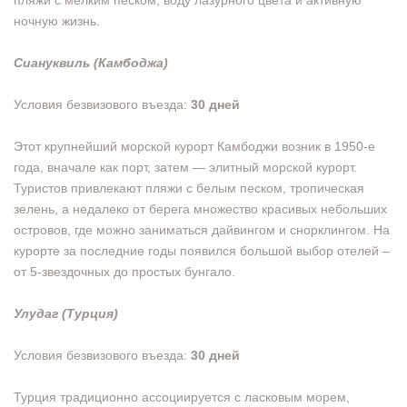
пляжи с мелким песком, воду лазурного цвета и активную
ночную жизнь.
Сиануквиль (Камбоджа)
Условия безвизового въезда:
30 дней
Этот крупнейший морской курорт Камбоджи возник в 1950-е
года, вначале как порт, затем — элитный морской курорт.
Туристов привлекают пляжи с белым песком, тропическая
зелень, а недалеко от берега множество красивых небольших
островов, где можно заниматься дайвингом и снорклингом. На
курорте за последние годы появился большой выбор отелей –
от 5-звездочных до простых бунгало.
Улудаг (Турция)
Условия безвизового въезда:
30 дней
Турция традиционно ассоциируется с ласковым морем,