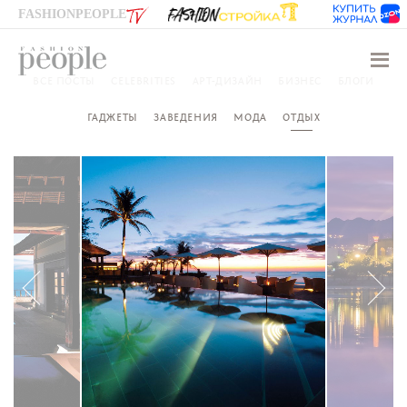
FASHIONPEOPLE
Навиг
ВСЕ ПОСТЫ
CELEBRITIES
АРТ-ДИЗАЙН
БИЗНЕС
БЛОГИ
ГАДЖЕТЫ
ЗАВЕДЕНИЯ
МОДА
ОТДЫХ