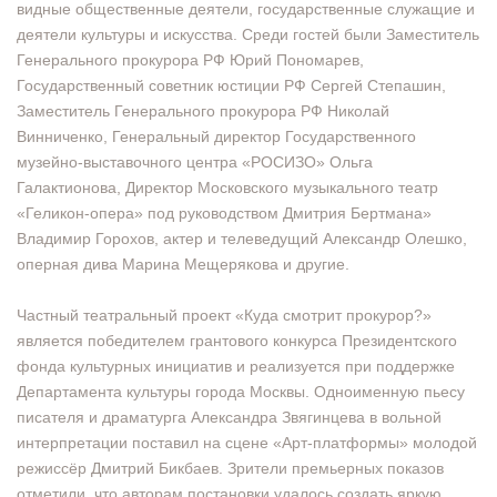
видные общественные деятели, государственные служащие и
деятели культуры и искусства. Среди гостей были Заместитель
Генерального прокурора РФ Юрий Пономарев,
Государственный советник юстиции РФ Сергей Степашин,
Заместитель Генерального прокурора РФ Николай
Винниченко, Генеральный директор Государственного
музейно-выставочного центра «РОСИЗО» Ольга
Галактионова, Директор Московского музыкального театр
«Геликон-опера» под руководством Дмитрия Бертмана»
Владимир Горохов, актер и телеведущий Александр Олешко,
оперная дива Марина Мещерякова и другие.
Частный театральный проект «Куда смотрит прокурор?»
является победителем грантового конкурса Президентского
фонда культурных инициатив и реализуется при поддержке
Департамента культуры города Москвы. Одноименную пьесу
писателя и драматурга Александра Звягинцева в вольной
интерпретации поставил на сцене «Арт-платформы» молодой
режиссёр Дмитрий Бикбаев. Зрители премьерных показов
отметили, что авторам постановки удалось создать яркую,