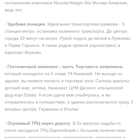
гостиничном комплексе Novotel Adagio Ibis Москва Киевская,
ведь это:
⠀
-
Удобная локация
. Идеальная транспортная развязка - 3
станции метро, остановка наземного транспорта. До центра
города 10 минут на метро. Рукой подать до катков в Лужниках
и Парке Горького. А также рядом прямой аэроэкспресс в
аэропорт Внуково.
⠀
-
Гостиничный комплекс - часть Торгового комплекса
,
который находится на 5 этаже ТК Киевский. Не выходя из
здания, вы можете попасть в торговую зону. Салоны красоты,
детский мир, аптека, банкомат, ЦУМ Дисконт, итальянской
фуд-корт Eataly. А если удача вам улыбнулась, и вы
отправляетесь в путешествие, в здании располагаются сразу 2
визовых центра: Германии и Италии
⠀
-
Огромный ТРЦ через дорогу
. В 2х минутах ходьбы от
отеля находится ТРЦ Европейский с большим количеством
магазинов, круглосуточным супермаркетом, кинотеатром и