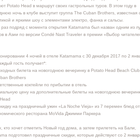
ют Potato Head в маршрут своих гастрольных туров. В этом году в
днюю ночь в клубе выступит группа The Cuban Brothers, известная 
тикой и яркими шоу с элементами электро, фанка и сальсы.
 раз подряд с момента открытия Katamama был назван одним из л
ов в Азии по версии Condé Nast Traveler в премии «Выбор читателе
онировании 4 ночей в отеле Katamama с 30 декабря 2017 по 2 янв
аждый гость получает*:
входных билета на новогоднюю вечеринку в Potato Head Beach Club
ban Brothers
етственные коктейли по прибытии в отель
иальную цену на дополнительные билеты на новогоднюю вечеринк
 Head
кидку на праздничный ужин «La Noche Vieja» из 7 перемен блюд 
номического ресторана MoVida Джимми Паркера
х, кто хочет отметить Новый год дома, а затем прилететь на Бали,
ma подготовил праздничные скидки, которые действуют со 2 январ