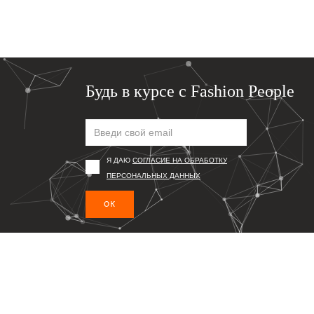
Будь в курсе с Fashion People
Я ДАЮ
СОГЛАСИЕ НА ОБРАБОТКУ
ПЕРСОНАЛЬНЫХ ДАННЫХ
ОК
Подпишись, чтобы первым получать информацию о то
© 2026 Fashion People
Сайт может содержать контент, не предназначенный для лиц мл