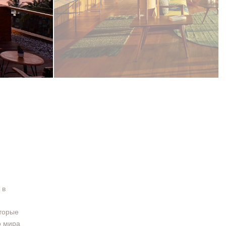
 в
оторые
о мира