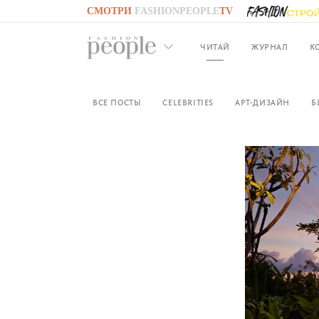
СМОТРИ
FASHIONPEOPLE
TV
GO TO
FASHIONPEOPLE
TV
ЧИТАЙ
ЖУРНАЛ
К
ВСЕ ПОСТЫ
CELEBRITIES
АРТ-ДИЗАЙН
Б