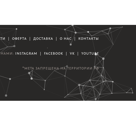
СТИ
|
ОФЕРТА
|
ДОСТАВКА
|
О НАС
|
КОНТАКТЫ
А НАМИ:
INSTAGRAM
|
FACEBOOK
|
VK
|
YOUTUBE
*META ЗАПРЕЩЕНА НА ТЕРРИТОРИИ РФ
азработка сайта и мобильного приложения |
Студия Mesh Group