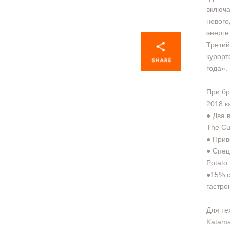
включа
нового
энерге
Третий
курорт
года».
При бр
2018 к
● Два 
The Cu
● Прив
● Спец
Potato
●15% с
гастро
Для те
Katama