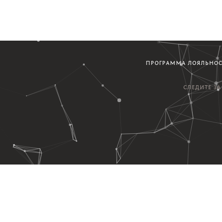
ПРОГРАММА ЛОЯЛЬНО
СЛЕДИТЕ З
варах и постах...
Дизайн, р
адше 16-ти лет.