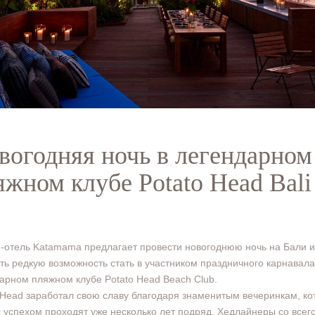
вогодняя ночь в легендарном
яжном клубе Potato Head Bali
-отель Katamama предлагает провести новогоднюю ночь на Бали и
ть редкую возможность стать в участником праздничного карнавала
арном пляжном клубе Potato Head Beach Club.
 Head заработал свою славу благодаря знаменитым вечеринкам, к
с успехом проходят уже несколько лет подряд. Хедлайнеры со всег