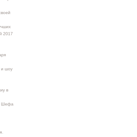
своей
учших
й 2017
аря
 и шоу
иу в
от Шефа
я.