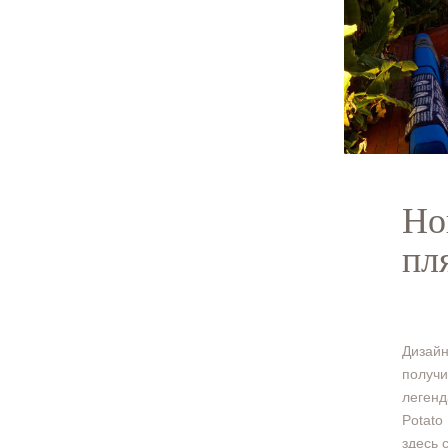
Но
пл
Дизайн
получи
легенд
Potato
здесь 