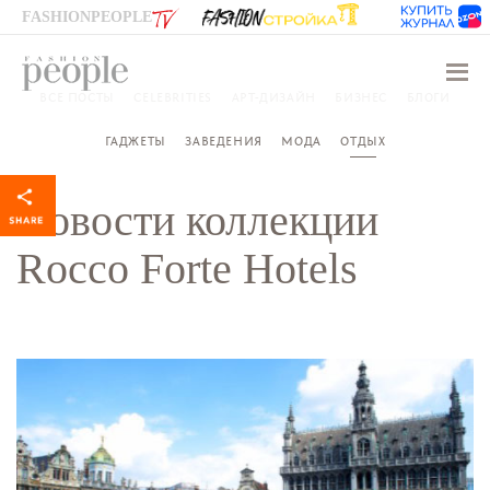
FASHIONPEOPLE
Навиг
ВСЕ ПОСТЫ
CELEBRITIES
АРТ-ДИЗАЙН
БИЗНЕС
БЛОГИ
ГАДЖЕТЫ
ЗАВЕДЕНИЯ
МОДА
ОТДЫХ
Новости коллекции
Rocco Forte Hotels