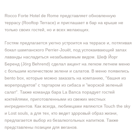
Rocco Forte Hotel de Rome представляет обновленную
террасу (Rooftop Terrace) и приглашает в бар на крыше не
только своих гостей, но и всех желающих.
Гостям предлагается уютно устроится на террасе и, потягивая
бокал шампанского Perrier-Jouët, под успокаивающий запах
лаванды насладиться незабываемым видом. Шеф Йорг
Беренд (Jörg Behrend) сделал акцент на легком летнем меню
с большим количеством зелени и салатов. В меню появились
bento box, которые можно заказать на компанию, "башня из
морепродуктов" с тартаром из сибаса и "морской зеленый
салат". Также команда бара La Banca порадует гостей
коктейлями, приготовленными из свежих местных
ингредиентов. Как всегда, любимцами являются Touch the sky
и Lost souls, а для тех, кто ведет здоровый образ жизни,
предлагается выбор из безалкогольных напитков. Также
представлены позиции для веганов.