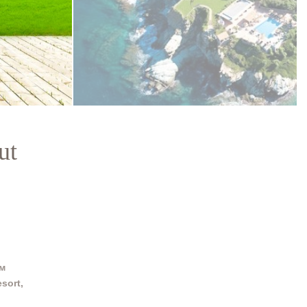
ut
ым
sort,