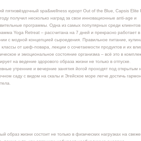
ий пятизвёздочный spa&wellness курорт Out of the Blue, Capsis Elite 
 году получил несколько наград за свои инновационные anti-age и
вительные программы. Одна из самых популярных среди клиентов
рамма Yoga Retreat – рассчитана на 7 дней и прекрасно работает в
нии с модной концепцией сыроедения. Правильное питание, кули
 классы от шеф-повара, лекции о сочетаемости продуктов и их вл
ическое и эмоциональное состояние организма – всё это в компле
ирует на ведение здорового образа жизни не только в отпуске.
вные утренние и вечерние занятия йогой проходят под открытым 
очном саду с видом на скалы и Эгейское море легче достичь гармо
 тела.
ый образ жизни состоит не только в физических нагрузках на свеж