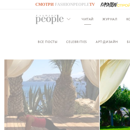
СМОТРИ
FASHIONPEOPLE
TV
GO TO
FASHIONPEOPLE
TV
ЧИТАЙ
ЖУРНАЛ
К
ВСЕ ПОСТЫ
CELEBRITIES
АРТ-ДИЗАЙН
Б