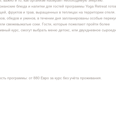
е, важно и то, как организм набирает необходимую энергию.
рианские блюда и напитки для гостей программы Yoga Retreat гото
щей, фруктов и трав, выращенных в теплицах на территории отеля
ков, обедов и ужинов, в течении дня запланированы особые переку
или свежевыжатые соки. Гости, которые пожелают пройти более
ивный курс, смогут выбрать меню детокс, или двухдневное сыроед
сть программы: от 880 Евро за курс без учёта проживания.