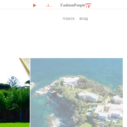
FashionPeople
ВХОД
ПОИСК