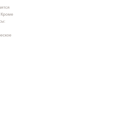
вятся
. Кроме
сы:
ческое