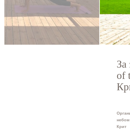
За
of 
Кр
Орган
небом
Крит