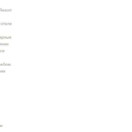
Resort
 отеля
нарные
иянии
ксе
небом.
нии
ем