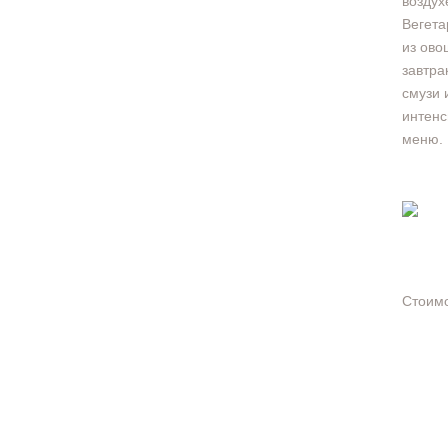
воздух
Вегета
из ово
завтра
смузи 
интенс
меню.
Стоимо