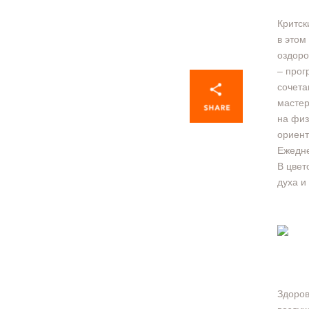
Критск
в этом
оздоро
– прог
сочета
мастер
на физ
ориент
Ежедне
В цвет
духа и
Здоров