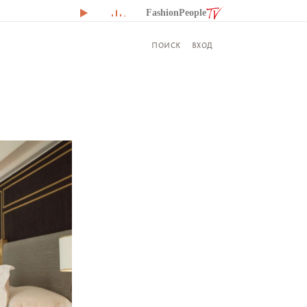
FashionPeople
ВХОД
ПОИСК