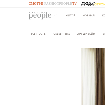
СМОТРИ
FASHIONPEOPLE
TV
GO TO
FASHIONPEOPLE
TV
ЧИТАЙ
ЖУРНАЛ
К
ВСЕ ПОСТЫ
CELEBRITIES
АРТ-ДИЗАЙН
Б