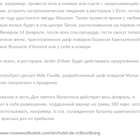
а: например, провести ночь в номере или сьюте с захватывающим
иж, устроить гастрономическое свидание в ресторане L'Ecrin, кото
м году удостоился звезды Мишлен. Также провести время с люби
ком можно будет в спа-центре Sense, расположенном на первом э
 Вечером 14 февраля, после всех спа-процедур, гости смогут попр
ичное меню, приготовленное шеф-поваром Борисом Кампаленной
ане Brasserie d'Aumont или у себя в номере.
 всего, в ресторане Jardin d'Hiver будет действовать предложение
опробуют десерт Mille Feuille, разработанный шеф-поваром Матье
ом специально к празднику.
жение в честь Дня святого Валентина действует весь февраль, и
ет в себя размещение, подарочный ваучер на сумму 300 евро, кот
использовать, например, в спа, охлажденную бутылку шампанског
т красных роз по прибытии.
/www.rosewoodhotels.com/en/hotel-de-crillon/dining