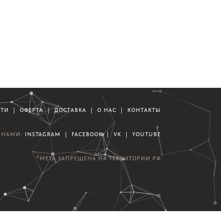
СТИ
|
ОФЕРТА
|
ДОСТАВКА
|
О НАС
|
КОНТАКТЫ
А НАМИ:
INSTAGRAM
|
FACEBOOK
|
VK
|
YOUTUBE
*META ЗАПРЕЩЕНА НА ТЕРРИТОРИИ РФ