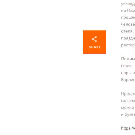
уикенд
на Пар
прошло
челове
отеля.
праздн
рестор
Помимо
time»:
пары п
Карлин
Предло
включа
можно 
и буке
https:/