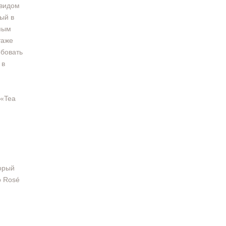
 видом
рый в
мым
таже
обовать
 в
 «Tea
орый
о Rosé