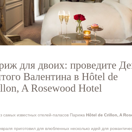
риж для двоих: проведите Де
ятого Валентина в Hôtel de
illon, A Rosewood Hotel
з самых известных отелей-паласов Парижа
Hôtel de Crillon, A R
евраля приготовил для влюбленных несколько идей для романтиче