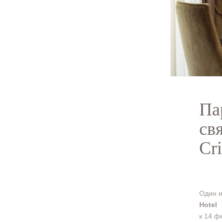
Па
св
Cr
Один и
Hotel
к 14 ф