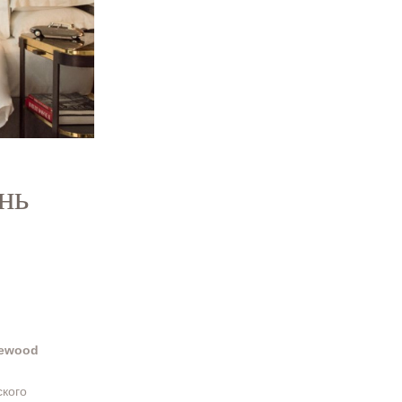
нь
osewood
ского