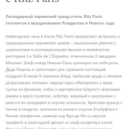
Легендарный парижский гранд-отель Ritz Paris
готовится к празднованию Рождества и Нового года
Новогоднюю ночь в отеле Ritz Paris предлагают встречать с
традиционным парижским шиком – изысканным ужином с
шампанским и коллекционными винами в знаменитом
ресторане La Table de L’Espadon, отмеченном 2 звездами
Мишлен. Шеф-повар Николя Саль примерил на себя роль
Деда Мороза и приготовил для гурманов настоящий
подарок! В меню 8 перемен блюд: гребешки крудо с легкими
цитрусовыми нотками; черная икра «Империал» с крем-
супом из брокколи; сибас с картофелем Шарлотт, морскими
ежами и кресс-салатом; лобстер, жареный с каштанами c
ризотто из сельдерея и соусом эспаньоль; бресская курица с
пенне а кандела, гратэном из раков и соусом Альбуфера с
белым трюфелем; нежный сыр Бри де Мо со вкусом
трюфеля и новогодний десерт от шеф-кондитера отеля