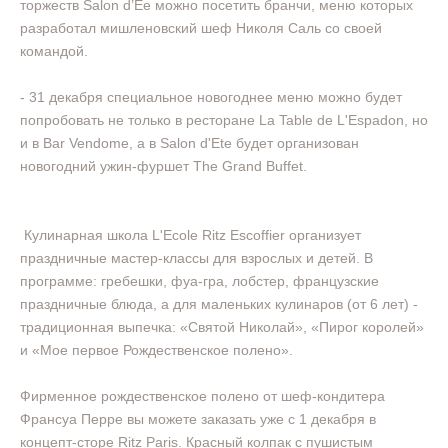
торжеств Salon d’Ee можно посетить бранчи, меню которых
разработал мишленовский шеф Николя Саль со своей
командой.
- 31 декабря специальное новогоднее меню можно будет
попробовать не только в ресторане La Table de L'Espadon, но
и в Bar Vendome, а в Salon d'Ete будет организован
новогодний ужин-фуршет The Grand Buffet.
Кулинарная школа L'Ecole Ritz Escoffier организует
праздничные мастер-классы для взрослых и детей. В
программе: гребешки, фуа-гра, лобстер, французские
праздничные блюда, а для маленьких кулинаров (от 6 лет) -
традиционная выпечка: «Святой Николай», «Пирог королей»
и «Мое первое Рождественское полено».
Фирменное рождественское полено от шеф-кондитера
Франсуа Перре вы можете заказать уже с 1 декабря в
концепт-сторе Ritz Paris. Красный колпак c пушистым