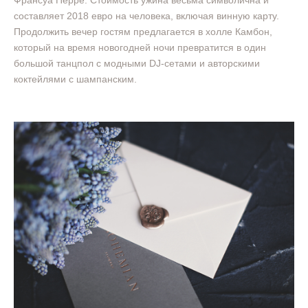
Франсуа Перре. Стоимость ужина весьма символична и
составляет 2018 евро на человека, включая винную карту.
Продолжить вечер гостям предлагается в холле Камбон,
который на время новогодней ночи превратится в один
большой танцпол с модными DJ-сетами и авторскими
коктейлями с шампанским.