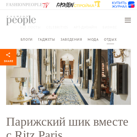
FASHIONPEOPLE
Навиг
ВСЕ ПОСТЫ
CELEBRITIES
АРТ-ДИЗАЙН
БИЗНЕС
БЛОГИ
ГАДЖЕТЫ
ЗАВЕДЕНИЯ
МОДА
ОТДЫХ
Парижский шик вместе
с Ritz Paris