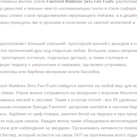
пляжных виллах отеля
Fairmont Maldives Sirru Fen Fushi
, располож
и джунглей и внешне чем-то напоминающих тенты в стиле сафари.
еры словно стали продолжением окружающего пейзажа, а в дизай
аны принципы эко и органики в сочетании со смелой эклектикой в
.
располагают большой спальней, просторной ванной с выходом в са
тся тропический душ под открытым небом. Большие семьи непрем
 просторную гостиную, отдельную детскую, а также столовую и
рную террасу с шезлонгами и гамаками, где можно устраивать
осмотры или барбекю-вечеринки возле бассейна.
mont Maldives Sirru Fen Fushi найдутся занятия на любой вкус для в
 семьи. Утром можно отправиться на экскурсию с морским биолого
ившись маской и ластами. Также к услугам гостей - все 33 удовольс
ным почерком бренда Fairmont: авторские коктейли в частном ба
нга, барбекю от шеф-повара, занятия йогой на террасе и spa-про
ате под шум океана. Каждая вилла также оборудована велосипедам
опом для наблюдения за звездами. Организовать активности помо
 батлер, который остается на связи 24/7 на протяжении всего отды