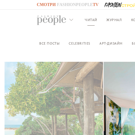
СМОТРИ
FASHIONPEOPLE
TV
GO TO
FASHIONPEOPLE
TV
ЧИТАЙ
ЖУРНАЛ
К
ВСЕ ПОСТЫ
CELEBRITIES
АРТ-ДИЗАЙН
Б