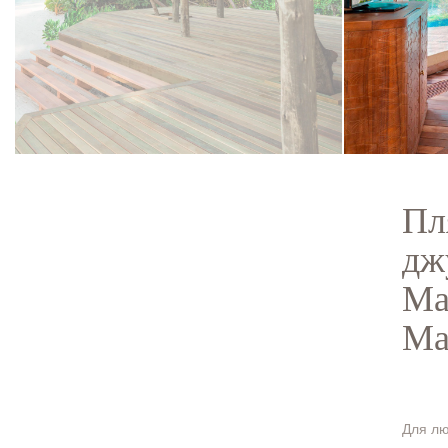
Пл
дж
Mal
Ма
Для лю