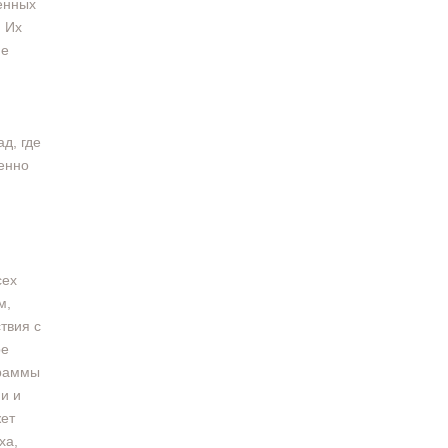
енных
 Их
не
д, где
енно
сех
м,
твия с
ре
граммы
и и
жет
ха,