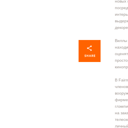
новых 
посред
интерь
выдерж
декоре
Виллы 
находи
оценят
просто
кинопр
В Fair
членов
вооруж
фирмен
глэмпи
на зак
телеск
личный