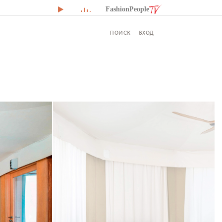
FashionPeople
ВХОД
ПОИСК