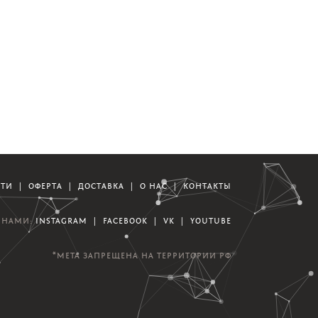
СТИ
|
ОФЕРТА
|
ДОСТАВКА
|
О НАС
|
КОНТАКТЫ
А НАМИ:
INSTAGRAM
|
FACEBOOK
|
VK
|
YOUTUBE
*META ЗАПРЕЩЕНА НА ТЕРРИТОРИИ РФ