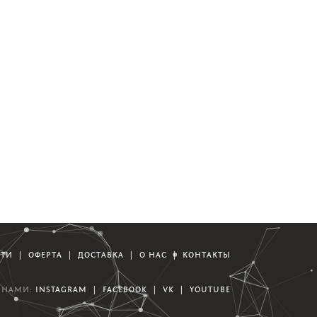
СТИ
|
ОФЕРТА
|
ДОСТАВКА
|
О НАС
|
КОНТАКТЫ
А НАМИ:
INSTAGRAM
|
FACEBOOK
|
VK
|
YOUTUBE