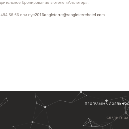
рительное бронирование в отеле «Англетер»:
 494 56 66 или
nye
2016
angleterre
@
rangleterrehotel
.
com
ПРОГРАММА ЛОЯЛЬНО
СЛЕДИТЕ З