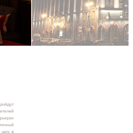
пройдут
жителей
ерьерах
тичный
е шоу в