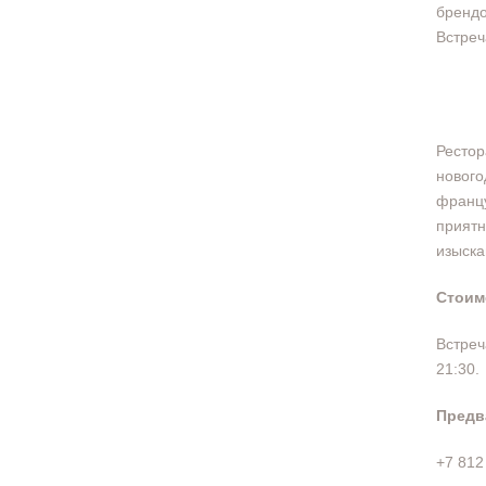
брендо
Встреч
Ресто
новог
франц
приятн
изыска
Стоим
Встреч
21:30.
Предв
+7 812