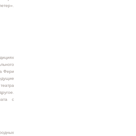
летер».
дициях
ального
жа Фери
едущие
театра
другое.
ната с
ародных