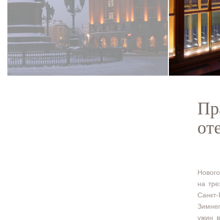
Пр
от
Нового
на тре
Санкт-
Зимне
ужин в