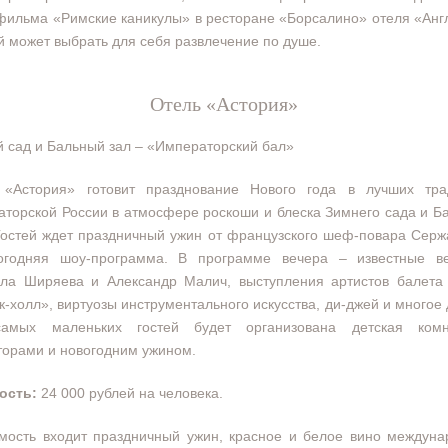
фильма «Римские каникулы» в ресторане «Борсалино» отеля «Анг
 может выбрать для себя развлечение по душе.
Отель «Астория»
 сад и Бальный зал – «Императорский бал»
 «Астория» готовит празднование Нового года в лучших тра
торской России в атмосфере роскоши и блеска Зимнего сада и Б
Гостей ждет праздничный ужин от французского шеф-повара Сер
огодняя шоу-программа. В программе вечера – известные в
ла Ширяева и Александр Малич, выступления артистов балета 
-холл», виртуозы инструментального искусства, ди-джей и многое 
амых маленьких гостей будет организована детская ком
орами и новогодним ужином.
ость:
24 000 рублей на человека.
мость входит праздничный ужин, красное и белое вино междун