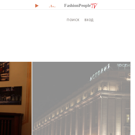
FashionPeople
ВХОД
ПОИСК