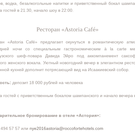
в, водка, безалкогольные напитки и приветственный бокал шампа
а гостей в 21:30, начало шоу в 22:00.
Ресторан «Astoria Café»
ран «Astoria Café» предлагает окунуться в романтическую атм
одней ночи со специальным гастрономическим à la carte м
узского шеф-повара Давида Эйро под аккомпанемент саксо
ого женского вокала. Уютный новогодний вечер в элегантном рест
нной кухней дополнит потрясающий вид на Исаакиевский собор.
ость:
депозит 18 000 рублей на человека
а гостей с приветственным бокалом шампанского и начало вечера 
арительное бронирование в отеле «Астория»:
 494 57 57 или
nye2016astoria@roccofortehotels.com