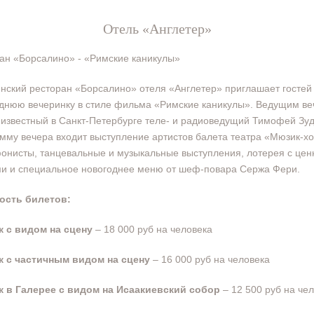
Отель «Англетер»
ан «Борсалино» - «Римские каникулы»
нский ресторан «Борсалино» отеля «Англетер» приглашает гостей
днюю вечеринку в стиле фильма «Римские каникулы». Ведущим ве
 известный в Санкт-Петербурге теле- и радиоведущий Тимофей Зуд
мму вечера входит выступление артистов балета театра «Мюзик-хо
онисты, танцевальные и музыкальные выступления, лотерея с це
и и специальное новогоднее меню от шеф-повара Сержа Фери.
ость билетов:
к с видом на сцену
– 18 000 руб на человека
к с частичным видом на сцену
– 16 000 руб на человека
к в Галерее с видом на Исаакиевский собор
– 12 500 руб на че