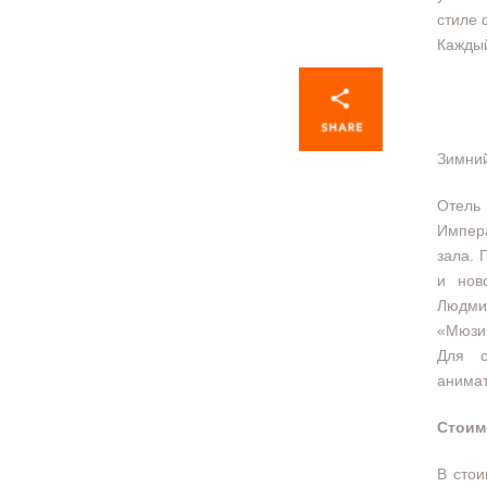
стиле 
Каждый
Зимний
Отель
Импера
зала. 
и нов
Людми
«Мюзик
Для с
анимат
Стоим
В стои