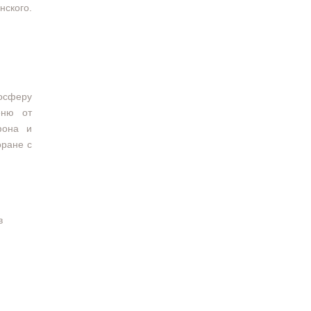
нского.
осферу
еню от
фона и
оране с
в