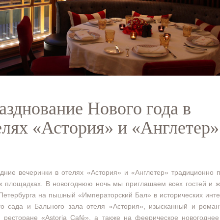
азднование Нового года в
елях «Астория» и «Англетер»
дние вечеринки в отелях «Астория» и «Англетер» традиционно 
х площадках. В новогоднюю ночь мы приглашаем всех гостей и 
Петербурга на пышный «Императорский Бал» в исторических инт
го сада и Бального зала отеля «Астория», изысканный и роман
 ресторане «Astoria Café», а также на феерическое новогодне