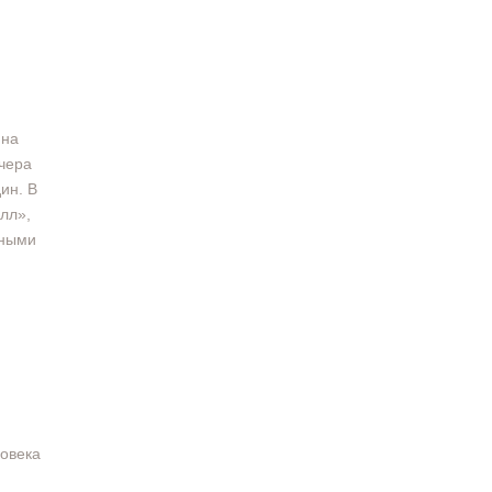
 на
чера
ин. В
лл»,
нными
ловека