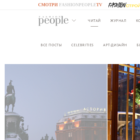
СМОТРИ
FASHIONPEOPLE
TV
GO TO
FASHIONPEOPLE
TV
ЧИТАЙ
ЖУРНАЛ
К
ВСЕ ПОСТЫ
CELEBRITIES
АРТ-ДИЗАЙН
Б