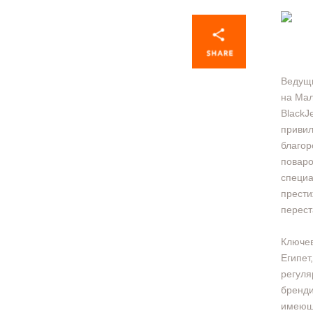
Ведущи
на Мал
BlackJ
привил
благор
поваро
специа
прести
перест
Ключев
Египет
регуля
бренди
имеющи