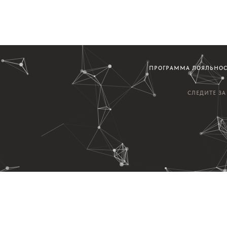
ПРОГРАММА ЛОЯЛЬНО
СЛЕДИТЕ З
варах и постах...
Дизайн, р
адше 16-ти лет.