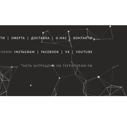
СТИ
|
ОФЕРТА
|
ДОСТАВКА
|
О НАС
|
КОНТАКТЫ
А НАМИ:
INSTAGRAM
|
FACEBOOK
|
VK
|
YOUTUBE
*META ЗАПРЕЩЕНА НА ТЕРРИТОРИИ РФ
азработка сайта и мобильного приложения |
Студия Mesh Group