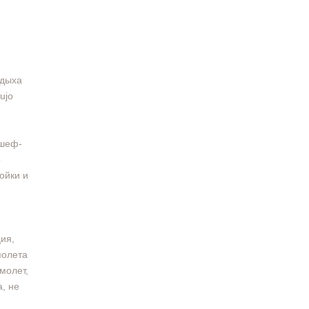
тдыха
ujo
 шеф-
о
ойки и
е
ия,
полета
молет,
, не