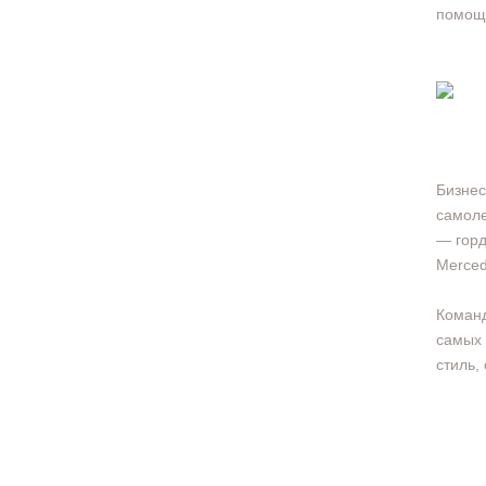
помощн
Бизнес
самоле
— горд
Merced
Команд
самых 
стиль,