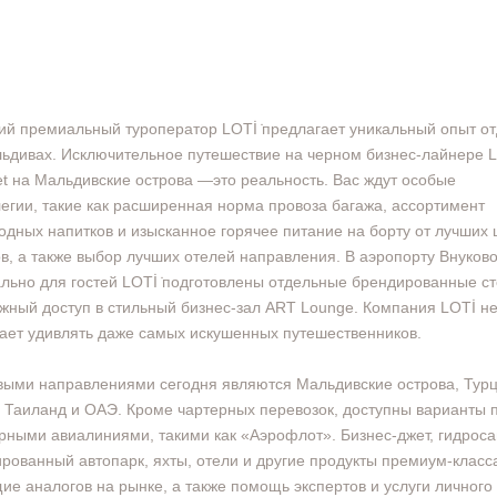
й премиальный туроператор LOTİ ̇предлагает уникальный опыт о
ьдивах. Исключительное путешествие на черном бизнес-лайнере L
et на Мальдивские острова —это реальность. Вас ждут особые
егии, такие как расширенная норма провоза багажа, ассортимент
одных напитков и изысканное горячее питание на борту от лучших
в, а также выбор лучших отелей направления. В аэропорту Внуков
льно для гостей LOTİ ̇подготовлены отдельные брендированные ст
жный доступ в стильный бизнес-зал ART Lounge. Компания LOTİ н
ает удивлять даже самых искушенных путешественников.
ыми направлениями сегодня являются Мальдивские острова, Турц
, Таиланд и ОАЭ. Кроме чартерных перевозок, доступны варианты 
рными авиалиниями, такими как «Аэрофлот». Бизнес-джет, гидроса
рованный автопарк, яхты, отели и другие продукты премиум-класса
е аналогов на рынке, а также помощь экспертов и услуги личного