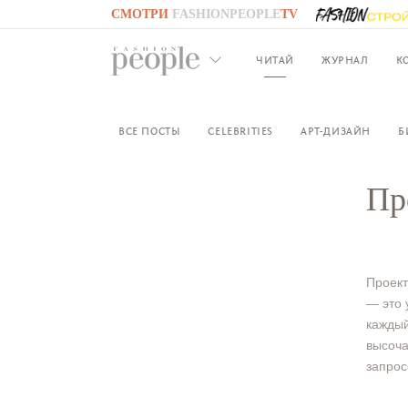
СМОТРИ
FASHIONPEOPLE
TV
GO TO
FASHIONPEOPLE
TV
ЧИТАЙ
ЖУРНАЛ
К
ВСЕ ПОСТЫ
CELEBRITIES
АРТ-ДИЗАЙН
Б
Пр
Проек
— это 
каждый
высоча
запрос