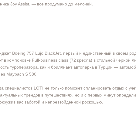
ика Joy Assist, — все продумано до мелочей.
-джет Boeing 757 Lujo BlackJet, первый и единственный в своем ро
т в компоновке Full-business class (72 кресла) в стильной черной л
ость туроператора, как и бриллиант автопарка в Турции — автомо
es Maybach S 580.
а специалистов LOTİ не только поможет спланировать отдых с уч
актуальных трендов в путешествиях, но и с первых минут определи
 окружив вас заботой и непревзойденной роскошью.