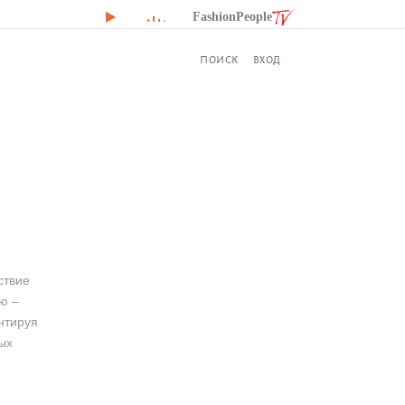
FashionPeople
ВХОД
ПОИСК
ствие
ю –
нтируя
ых