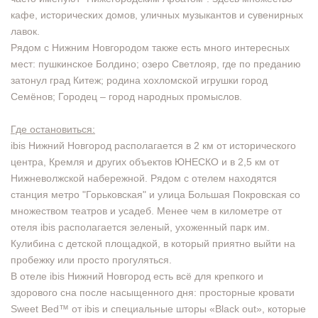
кафе, исторических домов, уличных музыкантов и сувенирных
лавок.
Рядом с Нижним Новгородом также есть много интересных
мест: пушкинское Болдино; озеро Светлояр, где по преданию
затонул град Китеж; родина хохломской игрушки город
Семёнов; Городец – город народных промыслов.
Где остановиться:
ibis Нижний Новгород располагается в 2 км от исторического
центра, Кремля и других объектов ЮНЕСКО и в 2,5 км от
Нижневолжской набережной. Рядом с отелем находятся
станция метро "Горьковская" и улица Большая Покровская со
множеством театров и усадеб. Менее чем в километре от
отеля ibis располагается зеленый, ухоженный парк им.
Кулибина с детской площадкой, в который приятно выйти на
пробежку или просто прогуляться.
В отеле ibis Нижний Новгород есть всё для крепкого и
здорового сна после насыщенного дня: просторные кровати
Sweet Bed™ от ibis и специальные шторы «Black out», которые