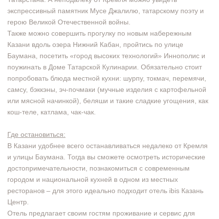
экспрессивный памятник Мусе Джалилю, татарскому поэту и
герою Великой Отечественной войны.
Также можно совершить прогулку по новым набережным
Казани вдоль озера Нижний Кабан, пройтись по улице
Баумана, посетить «город высоких технологий» Иннополис и
поужинать в Доме Татарской Кулинарии. Обязательно стоит
попробовать блюда местной кухни: шурпу, токмач, перемячи,
самсу, бэккэны, эч-почмаки (мучные изделия с картофельной
или мясной начинкой), беляши и такие сладкие угощения, как
кош-теле, катлама, чак-чак.
Где остановиться:
В Казани удобнее всего останавливаться недалеко от Кремля
и улицы Баумана. Тогда вы сможете осмотреть исторические
достопримечательности, познакомиться с современным
городом и национальной кухней в одном из местных
ресторанов – для этого идеально подходит отель ibis Казань
Центр.
Отель предлагает своим гостям проживание и сервис для