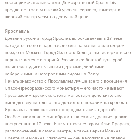
достопримечательностями. Демократичный бренд ibis
предлагает гостям высокий уровень сервиса, комфорт и
широкий спектр услуг по доступной цене.
Ярославль.
Древний русский город Ярославль, основанный в 17 веке,
находится всего в паре часов езды на машине или скором
поезде от Москвы. Город Золотого Кольца, чья история тесно
переплетается с историей России и ее богатой культурой,
впечатляет удивительными церквями, зелёными
набережными и невероятным видом на Волгу.
Начать знакомство с Ярославлем лучше всего с посещения
Спасо-Преображенского монастыря – его часто называют
Ярославским кремлем. Стены монастыря действительно
выглядят внушительно, что делает его похожим на крепость.
Ярославль также называют «городом тысячи церквей».
Особое внимание стоит обратить на самые древние церкви,
построенные в 17 веке. К ним относятся храм Ильи Пророка,
расположенный в самом центре, а также церкви Иоанна
Предтечи и Иоанна Златоуста — они находятся на правом