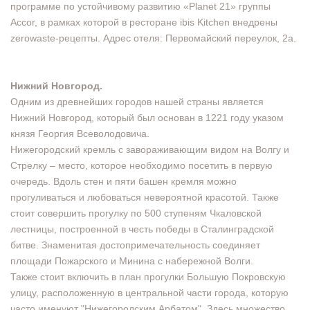
программе по устойчивому развитию «Planet 21» группы
Accor, в рамках которой в ресторане ibis Kitchen внедрены
zerowaste-рецепты. Адрес отеля: Первомайский переулок, 2а.
Нижний Новгород.
Одним из древнейших городов нашей страны является
Нижний Новгород, который был основан в 1221 году указом
князя Георгия Всеволодовича.
Нижегородский кремль с завораживающим видом на Волгу и
Стрелку – место, которое необходимо посетить в первую
очередь. Вдоль стен и пяти башен кремля можно
прогуливаться и любоваться невероятной красотой. Также
стоит совершить прогулку по 500 ступеням Чкаловской
лестницы, построенной в честь победы в Сталинградской
битве. Знаменитая достопримечательность соединяет
площади Пожарского и Минина с набережной Волги.
Также стоит включить в план прогулки Большую Покровскую
улицу, расположенную в центральной части города, которую
часто именуют "Нижегородским Арбатом". Здесь множество