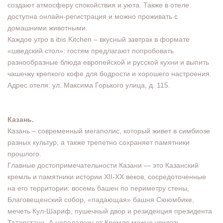
создают атмосферу спокойствия и уюта. Также в отеле
доступна онлайн-регистрация и можно проживать с
домашними животными.
Каждое утро в ibis Kitchen – вкусный завтрак в формате
«шведский стол»: гостям предлагают попробовать
разнообразные блюда европейской и русской кухни и выпить
чашечку крепкого кофе для бодрости и хорошего настроения.
Адрес отеля: ул. Максима Горького улица, д. 115.
Казань.
Казань – современный мегаполис, который живет в симбиозе
разных культур, а также трепетно сохраняет памятники
прошлого.
Главные достопримечательности Казани — это Казанский
кремль и памятники истории XII-XX веков, сосредоточенные
на его территории: восемь башен по периметру стены,
Благовещенский собор, «падающая» башня Сююмбике,
мечеть Кул-Шариф, пушечный двор и резиденция президента
Татарстана. А неподалеку от Кремля можно увидеть