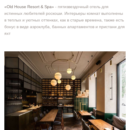
«Old House Resort & Spa»
- пятизвездочный отель для
истинных любителей роскоши. Интерьеры комнат выполнены
в теплых и уютных оттенках, как в старые времена, также есть
бонус в виде аэроклуба, банных апартаментов и пристани для
яхт