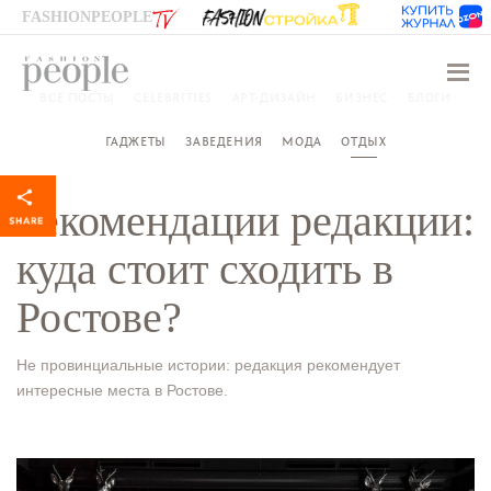
FASHIONPEOPLE
Навиг
ВСЕ ПОСТЫ
CELEBRITIES
АРТ-ДИЗАЙН
БИЗНЕС
БЛОГИ
ГАДЖЕТЫ
ЗАВЕДЕНИЯ
МОДА
ОТДЫХ
Рекомендации редакции:
куда стоит сходить в
Ростове?
Не провинциальные истории: редакция рекомендует
интересные места в Ростове.