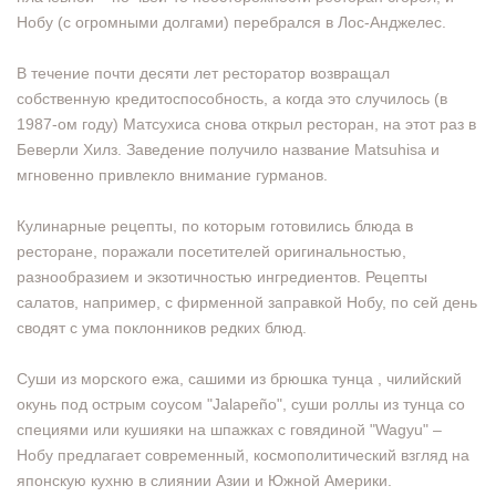
Нобу (с огромными долгами) перебрался в Лос-Анджелес.
В течение почти десяти лет ресторатор возвращал
собственную кредитоспособность, а когда это случилось (в
1987-ом году) Матсухиса снова открыл ресторан, на этот раз в
Беверли Хилз. Заведение получило название Matsuhisa и
мгновенно привлекло внимание гурманов.
Кулинарные рецепты, по которым готовились блюда в
ресторане, поражали посетителей оригинальностью,
разнообразием и экзотичностью ингредиентов. Рецепты
салатов, например, с фирменной заправкой Нобу, по сей день
сводят с ума поклонников редких блюд.
Суши из морского ежа, сашими из брюшка тунца , чилийский
окунь под острым соусом "Jalapeño", суши роллы из тунца со
специями или кушияки на шпажках с говядиной "Wagyu" –
Нобу предлагает современный, космополитический взгляд на
японскую кухню в слиянии Азии и Южной Америки.