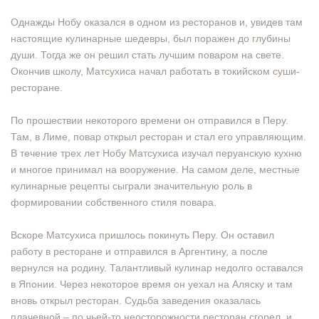
Однажды Нобу оказался в одном из ресторанов и, увидев там
настоящие кулинарные шедевры, был поражен до глубины
души. Тогда же он решил стать лучшим поваром на свете.
Окончив школу, Матсухиса начал работать в токийском суши-
ресторане.
По прошествии некоторого времени он отправился в Перу.
Там, в Лиме, повар открыл ресторан и стал его управляющим.
В течение трех лет Нобу Матсухиса изучал перуанскую кухню
и многое принимал на вооружение. На самом деле, местные
кулинарные рецепты сыграли значительную роль в
формировании собственного стиля повара.
Вскоре Матсухиса пришлось покинуть Перу. Он оставил
работу в ресторане и отправился в Аргентину, а после
вернулся на родину. Талантливый кулинар недолго оставался
в Японии. Через некоторое время он уехал на Аляску и там
вновь открыл ресторан. Судьба заведения оказалась
плачевной – по чьей-то неосторожности ресторан сгорел, и