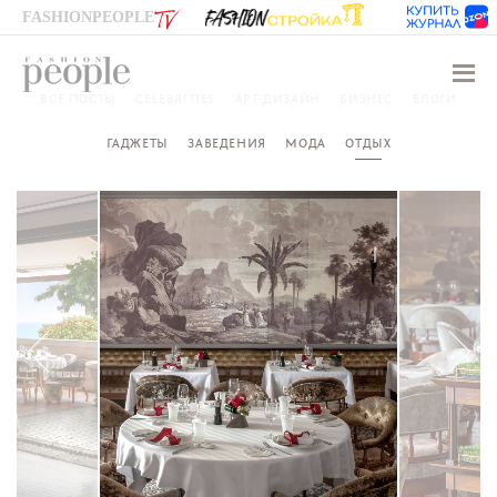
FASHIONPEOPLE
Навиг
ВСЕ ПОСТЫ
CELEBRITIES
АРТ-ДИЗАЙН
БИЗНЕС
БЛОГИ
ГАДЖЕТЫ
ЗАВЕДЕНИЯ
МОДА
ОТДЫХ