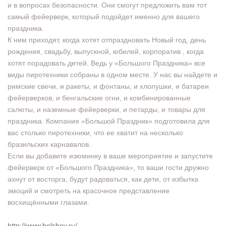
и в вопросах безопасности. Они смогут предложить вам тот
самый фейерверк, который подойдет именно для вашего
праздника.
К ним приходят, когда хотят отпраздновать Новый год, день
рождения, свадьбу, выпускной, юбилей, корпоратив , когда
хотят порадовать детей. Ведь у «Большого Праздника» все
виды пиротехники собраны в одном месте. У нас вы найдете и
римские свечи, и ракеты, и фонтаны, и хлопушки, и батареи
фейерверков, и бенгальские огни, и комбинированные
салюты, и наземные фейерверки, и петарды, и товары для
праздника. Компания «Большой Праздник» подготовила для
вас столько пиротехники, что ее хватит на несколько
бразильских карнавалов.
Если вы добавите изюминку в ваше мероприятие и запустите
фейерверк от «Большого Праздника», то ваши гости дружно
ахнут от восторга, будут радоваться, как дети, от избытка
эмоций и смотреть на красочное представление
восхищёнными глазами.
http://www.bolshoy.ru/