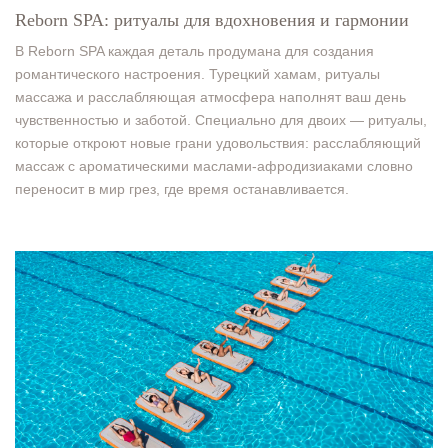
Reborn SPA: ритуалы для вдохновения и гармонии
В Reborn SPA каждая деталь продумана для создания
романтического настроения. Турецкий хамам, ритуалы
массажа и расслабляющая атмосфера наполнят ваш день
чувственностью и заботой. Специально для двоих — ритуалы,
которые откроют новые грани удовольствия: расслабляющий
массаж с ароматическими маслами-афродизиаками словно
переносит в мир грез, где время останавливается.