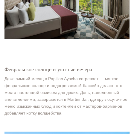
Февральское солнце и уютные вечера
Даже зимний месяц в Papillon Ayscha согревает — мягкое
февральское солнце и подогреваемый бассейн делают это
место настоящей оазисом для двоих. День, наполненный
впечатлениями, завершается в Martini Bar, где круглосуточное
меню изысканных блюд и коктейлей от мастеров-барменов
добавляет нотку волшебства.