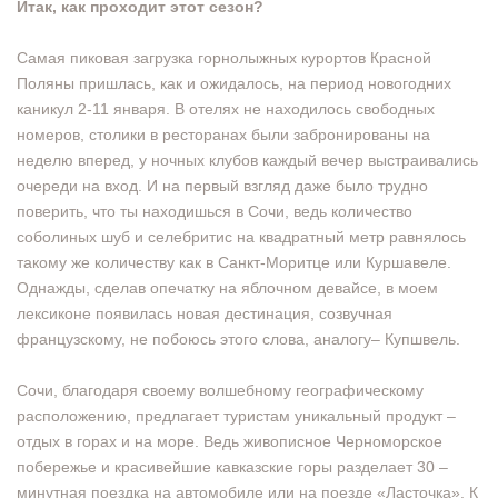
Итак, как проходит этот сезон?
Самая пиковая загрузка горнолыжных курортов Красной
Поляны пришлась, как и ожидалось, на период новогодних
каникул 2-11 января. В отелях не находилось свободных
номеров, столики в ресторанах были забронированы на
неделю вперед, у ночных клубов каждый вечер выстраивались
очереди на вход. И на первый взгляд даже было трудно
поверить, что ты находишься в Сочи, ведь количество
соболиных шуб и селебритис на квадратный метр равнялось
такому же количеству как в Санкт-Моритце или Куршавеле.
Однажды, сделав опечатку на яблочном девайсе, в моем
лексиконе появилась новая дестинация, созвучная
французскому, не побоюсь этого слова, аналогу– Купшвель.
Сочи, благодаря своему волшебному географическому
расположению, предлагает туристам уникальный продукт –
отдых в горах и на море. Ведь живописное Черноморское
побережье и красивейшие кавказские горы разделает 30 –
минутная поездка на автомобиле или на поезде «Ласточка». К