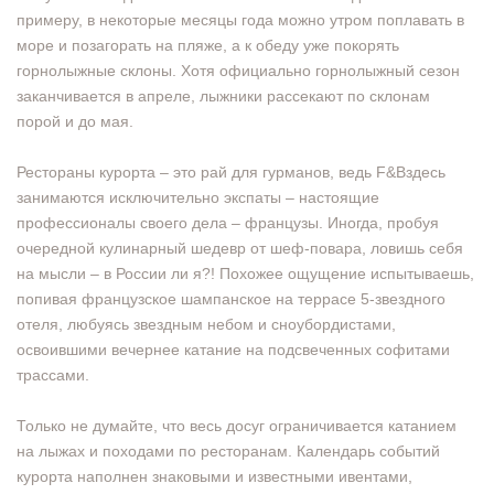
примеру, в некоторые месяцы года можно утром поплавать в
море и позагорать на пляже, а к обеду уже покорять
горнолыжные склоны. Хотя официально горнолыжный сезон
заканчивается в апреле, лыжники рассекают по склонам
порой и до мая.
Рестораны курорта – это рай для гурманов, ведь F&Bздесь
занимаются исключительно экспаты – настоящие
профессионалы своего дела – французы. Иногда, пробуя
очередной кулинарный шедевр от шеф-повара, ловишь себя
на мысли – в России ли я?! Похожее ощущение испытываешь,
попивая французское шампанское на террасе 5-звездного
отеля, любуясь звездным небом и сноубордистами,
освоившими вечернее катание на подсвеченных софитами
трассами.
Только не думайте, что весь досуг ограничивается катанием
на лыжах и походами по ресторанам. Календарь событий
курорта наполнен знаковыми и известными ивентами,