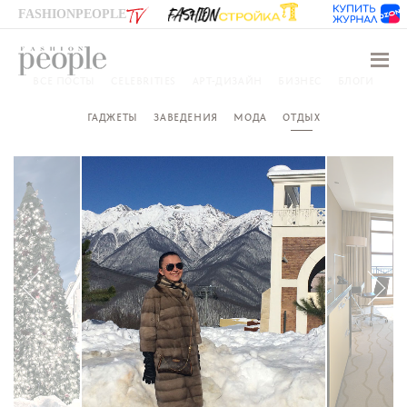
FASHIONPEOPLE
Навиг
ВСЕ ПОСТЫ
CELEBRITIES
АРТ-ДИЗАЙН
БИЗНЕС
БЛОГИ
ГАДЖЕТЫ
ЗАВЕДЕНИЯ
МОДА
ОТДЫХ