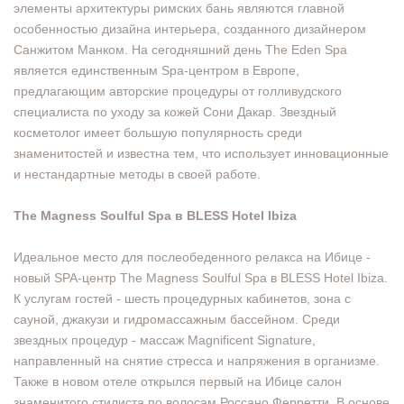
элементы архитектуры римских бань являются главной
особенностью дизайна интерьера, созданного дизайнером
Санжитом Манком. На сегодняшний день The Eden Spa
является единственным Spa-центром в Европе,
предлагающим авторские процедуры от голливудского
специалиста по уходу за кожей Сони Дакар. Звездный
косметолог имеет большую популярность среди
знаменитостей и известна тем, что использует инновационные
и нестандартные методы в своей работе.
The Magness Soulful Spa в BLESS Hotel Ibiza
Идеальное место для послеобеденного релакса на Ибице -
новый SPA-центр The Magness Soulful Spa в BLESS Hotel Ibiza.
К услугам гостей - шесть процедурных кабинетов, зона с
сауной, джакузи и гидромассажным бассейном. Среди
звездных процедур - массаж Magnificent Signature,
направленный на снятие стресса и напряжения в организме.
Также в новом отеле открылся первый на Ибице салон
знаменитого стилиста по волосам Россано Ферретти. В основе