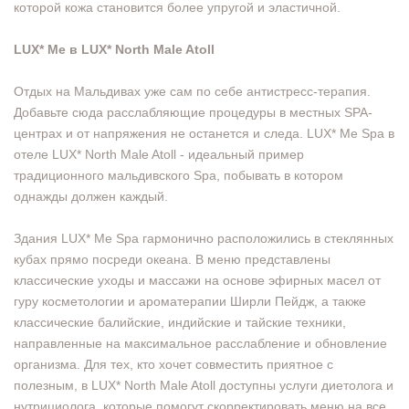
которой кожа становится более упругой и эластичной.
LUX* Me в LUX* North Male Atoll
Отдых на Мальдивах уже сам по себе антистресс-терапия.
Добавьте сюда расслабляющие процедуры в местных SPA-
центрах и от напряжения не останется и следа. LUX* Me Spa в
отеле LUX* North Male Atoll - идеальный пример
традиционного мальдивского Spa, побывать в котором
однажды должен каждый.
Здания LUX* Me Spa гармонично расположились в стеклянных
кубах прямо посреди океана. В меню представлены
классические уходы и массажи на основе эфирных масел от
гуру косметологии и ароматерапии Ширли Пейдж, а также
классические балийские, индийские и тайские техники,
направленные на максимальное расслабление и обновление
организма. Для тех, кто хочет совместить приятное с
полезным, в LUX* North Male Atoll доступны услуги диетолога и
нутрициолога, которые помогут скорректировать меню на все