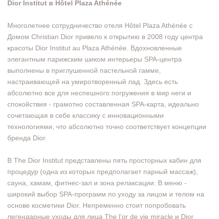
Dior Institut в Hôtel Plaza Athénée
Многолетнее сотрудничество отеля Hôtel Plaza Athénée с
Домом Christian Dior привело к открытию в 2008 году центра
красоты Dior Institut au Plaza Athénée. Вдохновленные
элегантным парижским шиком интерьеры SPA-центра
выполнены в приглушенной пастельной гамме,
настраивающей на умиротворенный лад. Здесь есть
абсолютно все для неспешного погружения в мир неги и
спокойствия - грамотно составленная SPA-карта, идеально
сочетающая в себе классику с инновационными
технологиями, что абсолютно точно соответствует концепции
бренда Dior.
В The Dior Institut представлены пять просторных кабин для
процедур (одна из которых предполагает парный массаж),
сауна, хамам, фитнес-зал и зона релаксации. В меню -
широкий выбор SPA-программ по уходу за лицом и телом на
основе косметики Dior. Непременно стоит попробовать
легендарные уходы для лица The l’or de vie miracle и Dior